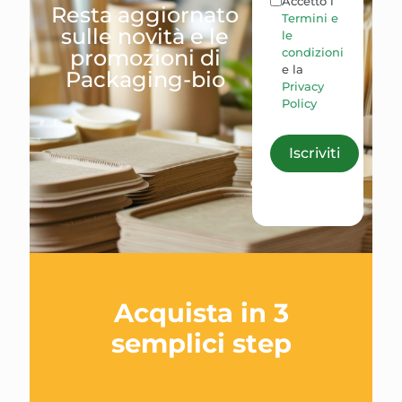
Accetto i
Resta aggiornato
Termini e
sulle novità e le
le
condizioni
promozioni di
e la
Packaging-bio
Privacy
Policy
Iscriviti
Acquista in 3
semplici step