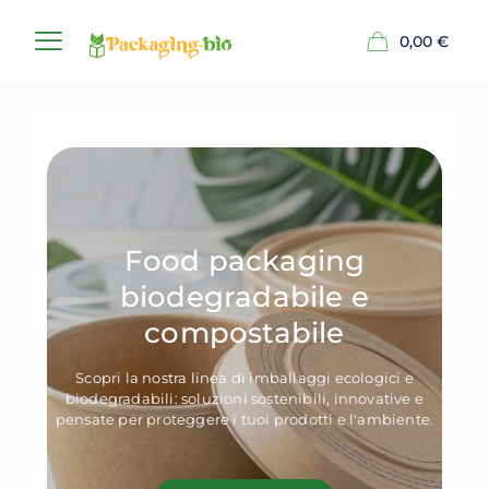
0,00
€
Food packaging
biodegradabile e
compostabile
Scopri la nostra linea di imballaggi ecologici e
biodegradabili: soluzioni sostenibili, innovative e
pensate per proteggere i tuoi prodotti e l'ambiente.