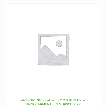
opzioni
possono
essere
scelte
nella
pagina
del
prodotto
CUCCHIAINO LEGNO 110MM IMBUSTATO
SINGOLARMENTE IN STRISCE 10PZ