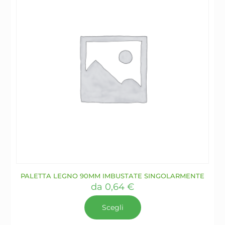
nella
pagina
del
prodotto
PALETTA LEGNO 90MM IMBUSTATE SINGOLARMENTE
da
0,64
€
Scegli