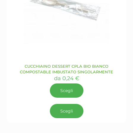
CUCCHIAINO DESSERT CPLA BIO BIANCO
COMPOSTABLE IMBUSTATO SINGOLARMENTE
da
0,24
€
Scegli
Questo
prodotto
Scegli
ha
più
varianti.
Le