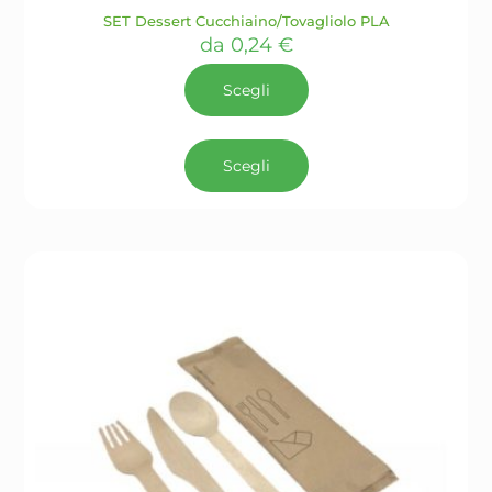
SET Dessert Cucchiaino/Tovagliolo PLA
da
0,24
€
Scegli
Questo
prodotto
Scegli
ha
più
varianti.
Le
opzioni
possono
essere
scelte
nella
pagina
del
prodotto