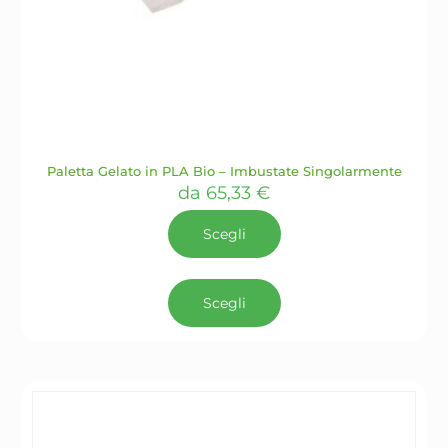
Paletta Gelato in PLA Bio – Imbustate Singolarmente
da
65,33
€
Scegli
Questo
prodotto
Scegli
ha
più
varianti.
Le
opzioni
possono
essere
scelte