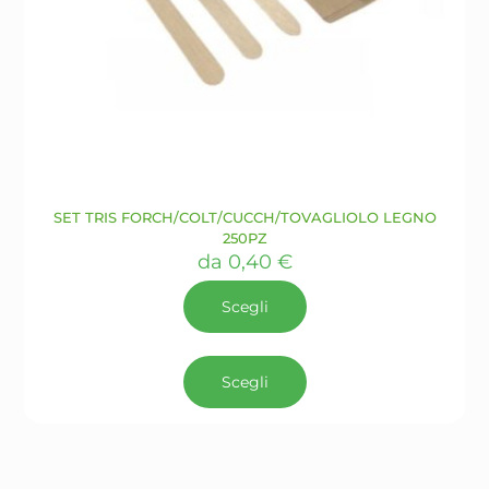
SET TRIS FORCH/COLT/CUCCH/TOVAGLIOLO LEGNO
250PZ
da
0,40
€
Scegli
Questo
prodotto
Scegli
ha
più
varianti.
Le
opzioni