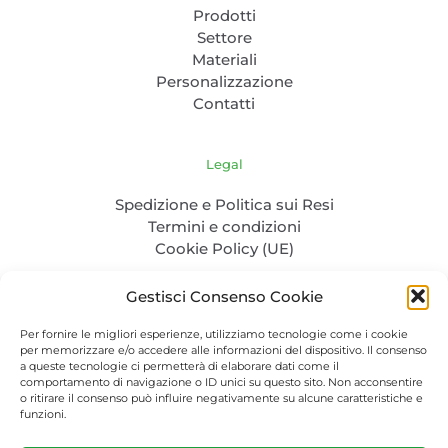
Prodotti
Settore
Materiali
Personalizzazione
Contatti
Legal
Spedizione e Politica sui Resi
Termini e condizioni
Cookie Policy (UE)
Gestisci Consenso Cookie
Per fornire le migliori esperienze, utilizziamo tecnologie come i cookie
per memorizzare e/o accedere alle informazioni del dispositivo. Il consenso
a queste tecnologie ci permetterà di elaborare dati come il
comportamento di navigazione o ID unici su questo sito. Non acconsentire
o ritirare il consenso può influire negativamente su alcune caratteristiche e
P. IVA: 04986830232 - C.F. CLENTL85L31Z100Q - PEC:
funzioni.
cela.nertil@pec.it
Packaging-bio.com © 2023. All Rights Reserved.