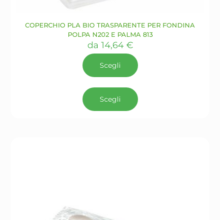
COPERCHIO PLA BIO TRASPARENTE PER FONDINA
POLPA N202 E PALMA 813
da
14,64
€
Scegli
Questo
prodotto
Scegli
ha
più
varianti.
Le
opzioni
possono
essere
scelte
nella
pagina
del
prodotto