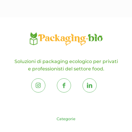
possono
essere
scelte
nella
pagina
del
prodotto
Soluzioni di packaging ecologico per privati
e professionisti del settore food.
Categorie