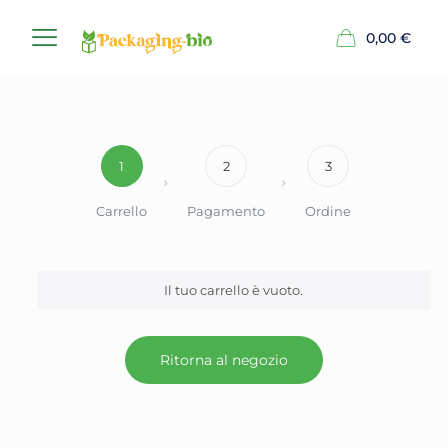
0,00
€
1
2
3
Carrello
Pagamento
Ordine
Il tuo carrello è vuoto.
Ritorna al negozio