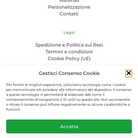
Materiali
Personalizzazione
Contatti
Legal
Spedizione e Politica sui Resi
Termini e condizioni
Cookie Policy (UE)
Gestisci Consenso Cookie
Per fornire le migliori esperienze, utilizziamo tecnologie come i cookie
per memorizzare e/o accedere alle informazioni del dispositivo. Il consenso
a queste tecnologie ci permetterà di elaborare dati come il
comportamento di navigazione o ID unici su questo sito. Non acconsentire
o ritirare il consenso può influire negativamente su alcune caratteristiche e
P. IVA: 04986830232 - C.F. CLENTL85L31Z100Q - PEC:
funzioni.
cela.nertil@pec.it
Packaging-bio.com © 2023. All Rights Reserved.
Accetta