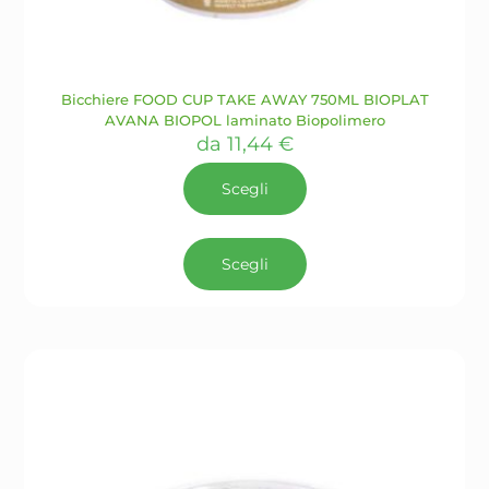
Bicchiere FOOD CUP TAKE AWAY 750ML BIOPLAT
AVANA BIOPOL laminato Biopolimero
da
11,44
€
Scegli
Questo
prodotto
Scegli
ha
più
varianti.
Le
opzioni
possono
essere
scelte
nella
pagina
del