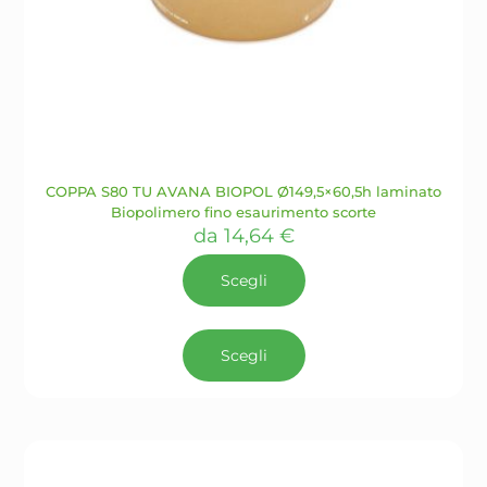
COPPA S80 TU AVANA BIOPOL Ø149,5×60,5h laminato
Biopolimero fino esaurimento scorte
da
14,64
€
Scegli
Questo
prodotto
Scegli
ha
più
varianti.
Le
opzioni
possono