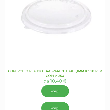
prodotto
COPERCHIO PLA BIO TRASPARENTE Ø115,1MM 10920 PER
COPPA 350
da
10,40
€
Scegli
Questo
prodotto
Scegli
ha