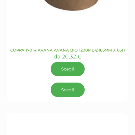
COPPA 17014 AVANA AVANA BIO 1200ML Ø185MM X 66H
da
20,32
€
Scegli
Questo
prodotto
Scegli
ha
più
varianti.
Le
opzioni
possono
essere
scelte