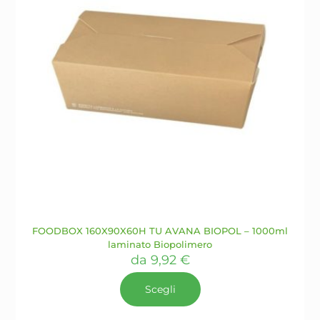
pagina
del
prodotto
FOODBOX 160X90X60H TU AVANA BIOPOL – 1000ml
laminato Biopolimero
da
9,92
€
Scegli
Questo