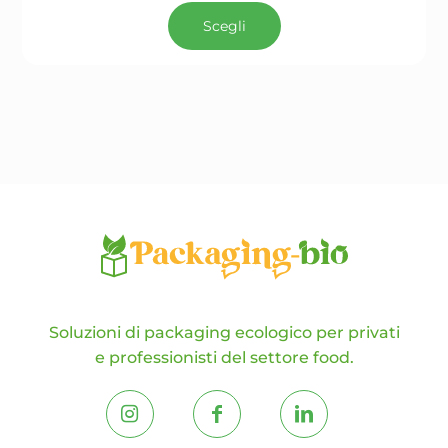
prodotto
Scegli
ha
più
varianti.
Le
opzioni
possono
essere
scelte
nella
pagina
del
prodotto
Soluzioni di packaging ecologico per privati
e professionisti del settore food.