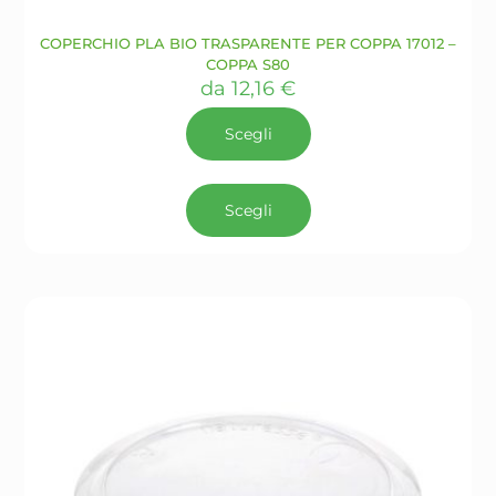
COPERCHIO PLA BIO TRASPARENTE PER COPPA 17012 –
COPPA S80
da
12,16
€
Scegli
Questo
prodotto
Scegli
ha
più
varianti.
Le
opzioni
possono
essere
scelte
nella
pagina
del
prodotto