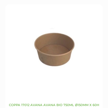
Le
opzioni
possono
essere
scelte
nella
pagina
del
prodotto
COPPA 17012 AVANA AVANA BIO 750ML Ø150MM X 60H