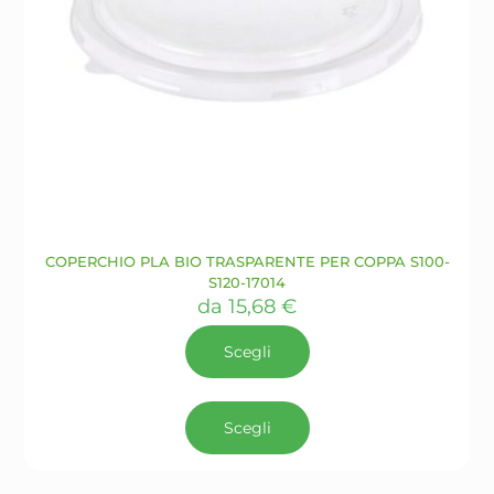
COPERCHIO PLA BIO TRASPARENTE PER COPPA S100-
S120-17014
da
15,68
€
Scegli
Questo
prodotto
Scegli
ha
più
varianti.