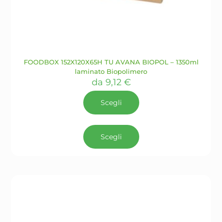
FOODBOX 152X120X65H TU AVANA BIOPOL – 1350ml
laminato Biopolimero
da
9,12
€
Scegli
Questo
prodotto
Scegli
ha
più
varianti.
Le
opzioni
possono
essere
scelte
nella