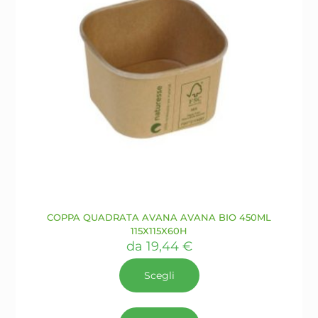
prodotto
COPPA QUADRATA AVANA AVANA BIO 450ML
115X115X60H
da
19,44
€
Scegli
Questo
prodotto