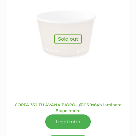
nella
pagina
del
prodotto
Sold out
COPPA 350 TU AVANA BIOPOL Ø105,9x64h laminato
Biopolimero
Leggi tutto