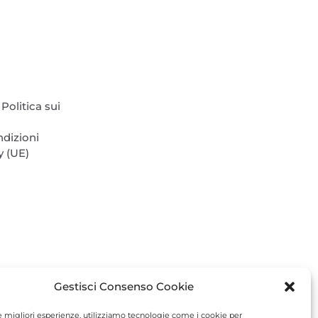
scelte
nella
pagina
del
prodotto
Politica sui
ndizioni
y (UE)
Gestisci Consenso Cookie
le migliori esperienze, utilizziamo tecnologie come i cookie per