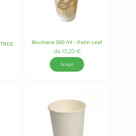
possono
essere
scelte
nella
pagina
del
Bicchiere 350 ml – Palm Leaf
 TREE
prodotto
da
13,20
€
Scegli
Questo
prodotto
ha
più
varianti.
Le
opzioni
possono
essere