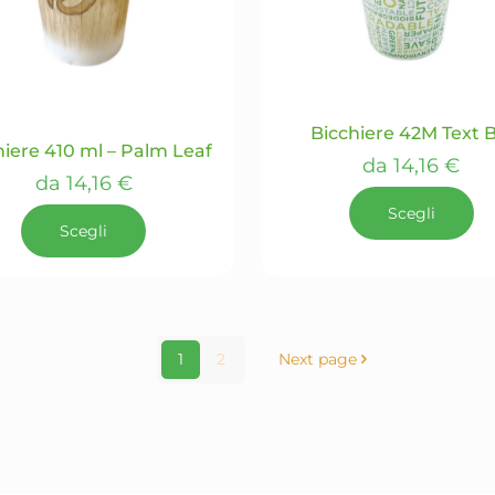
essere
scelte
nella
pagina
del
Bicchiere 42M Text B
prodotto
hiere 410 ml – Palm Leaf
da
14,16
€
da
14,16
€
Scegli
Scegli
Questo
Questo
prodotto
prodotto
ha
ha
più
più
1
2
Next page
varianti.
varianti.
Le
Le
opzioni
opzioni
possono
possono
essere
essere