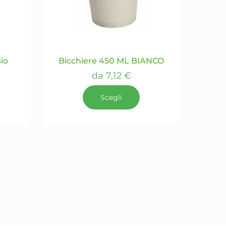
scelte
nella
pagina
del
prodotto
io
Bicchiere 450 ML BIANCO
da
7,12
€
Scegli
Questo
prodotto
ha
più
varianti.
Le
opzioni
possono
essere