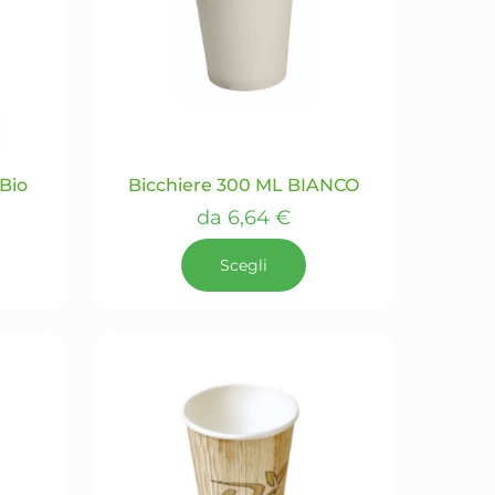
opzioni
possono
essere
scelte
nella
pagina
del
 Bio
Bicchiere 300 ML BIANCO
prodotto
da
6,64
€
Scegli
Questo
prodotto
ha
più
varianti.
Le
opzioni