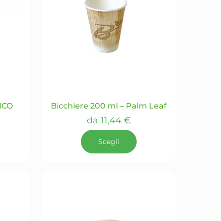
NCO
Bicchiere 200 ml – Palm Leaf
da
11,44
€
Scegli
Questo
prodotto
ha
più
varianti.