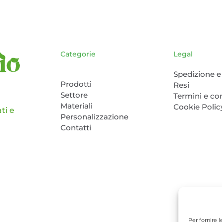
scelte
scelte
nella
nella
pagina
pagina
del
del
prodotto
Categorie
Legal
prodotto
Spedizione e 
Prodotti
Resi
Settore
Termini e co
Materiali
Cookie Polic
ti e
Personalizzazione
Contatti
Per fornire 