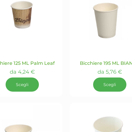
hiere 125 ML Palm Leaf
Bicchiere 195 ML BIA
da
4,24
€
da
5,76
€
Scegli
Scegli
Questo
Questo
prodotto
prodotto
ha
ha
più
più
varianti.
varianti.