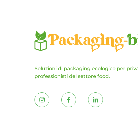
scelte
nella
pagina
del
prodotto
Soluzioni di packaging ecologico per priva
professionisti del settore food.