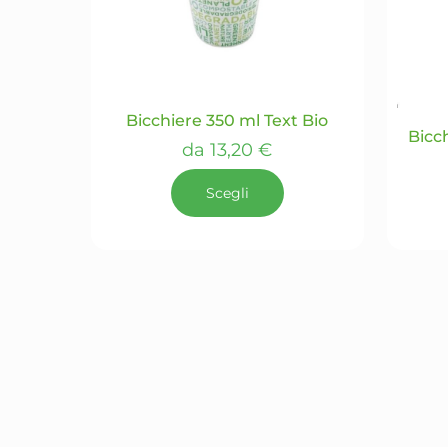
essere
scelte
nella
pagina
del
Bicchiere 350 ml Text Bio
prodotto
Bicc
da
13,20
€
Scegli
Questo
prodotto
ha
più
varianti.
Le
opzioni
possono
essere