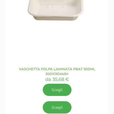
VASCHETTA POLPA LAMINATA PBAT 500ML
200X130X45H
da
35,68
€
Scegli
Questo
prodotto
Scegli
ha