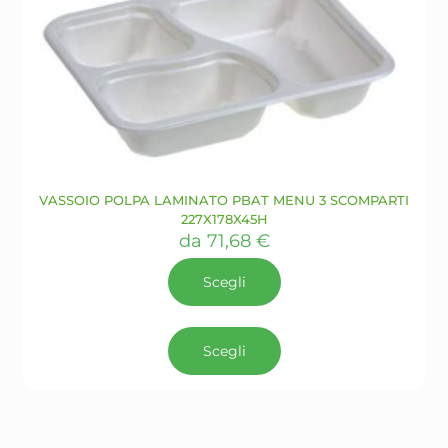
scelte
nella
pagina
del
prodotto
VASSOIO POLPA LAMINATO PBAT MENU 3 SCOMPARTI
227X178X45H
da
71,68
€
Scegli
Questo
prodotto
Scegli
ha
più
varianti.
Le
opzioni