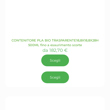
CONTENITORE PLA BIO TRASPARENTE18,8X18,8X28H
500ML fino a esaurimento scorte
da
182,70
€
Scegli
Questo
prodotto
Scegli
ha
più
varianti.
Le
opzioni
possono
essere