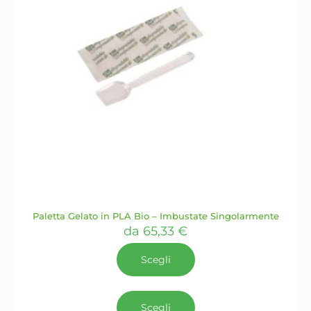
del
prodotto
Paletta Gelato in PLA Bio – Imbustate Singolarmente
da
65,33
€
Scegli
Questo
prodotto
Scegli