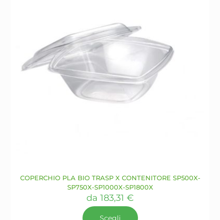
scelte
nella
pagina
del
prodotto
COPERCHIO PLA BIO TRASP X CONTENITORE SP500X-
SP750X-SP1000X-SP1800X
da
183,31
€
Scegli