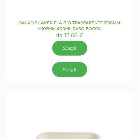
SALAD SHAKER PLA BIO TRASPARENTE Ø96MM
H102MM 400ML RASO BOCCA
da
13,68
€
Scegli
Questo
prodotto
Scegli
ha
più
varianti.
Le
opzioni
possono
essere
scelte
nella
pagina
del
prodotto