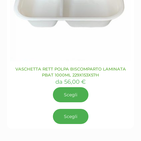
VASCHETTA RETT POLPA BISCOMPARTO LAMINATA
PBAT 1000ML 229X153X57H
da
56,00
€
Scegli
Questo
prodotto
Scegli
ha
più
varianti.
Le