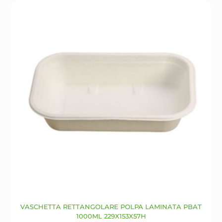
opzioni
possono
essere
scelte
nella
pagina
del
prodotto
VASCHETTA RETTANGOLARE POLPA LAMINATA PBAT
1000ML 229X153X57H