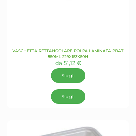
VASCHETTA RETTANGOLARE POLPA LAMINATA PBAT
850ML 229X153X50H
da
51,12
€
Scegli
Questo
prodotto
Scegli
ha
più
varianti.
Le
opzioni
possono
essere