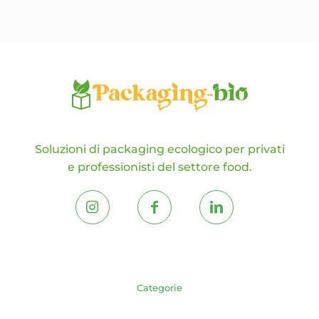
possono
essere
scelte
nella
pagina
del
prodotto
Soluzioni di packaging ecologico per privati
e professionisti del settore food.
Categorie