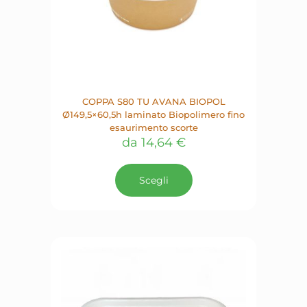
COPPA S80 TU AVANA BIOPOL
Ø149,5×60,5h laminato Biopolimero fino
esaurimento scorte
da
14,64
€
Questo
prodotto
Scegli
ha
più
varianti.
Le
opzioni
possono
essere
scelte
nella
pagina