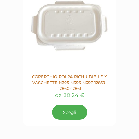
nella
pagina
del
prodotto
COPERCHIO POLPA RICHIUDIBILE X
VASCHETTE N395-N396-N397-12859-
12860-12861
da
30,24
€
Questo
prodotto
Scegli
ha
più
varianti.
Le
opzioni