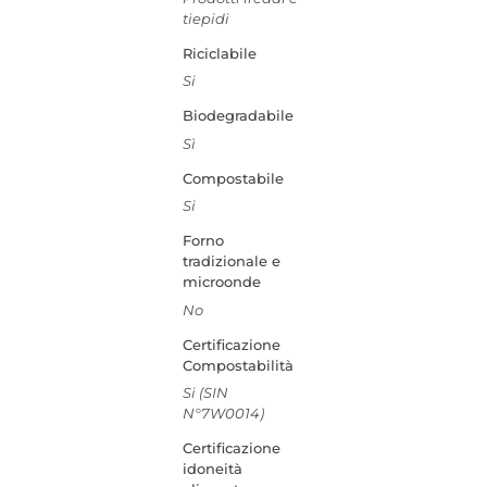
tiepidi
Riciclabile
Si
Biodegradabile
Sì
Compostabile
Si
Forno
tradizionale e
microonde
No
Certificazione
Compostabilità
Si (SIN
N°7W0014)
Certificazione
idoneità