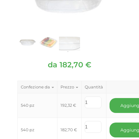
da
182,70
€
Confezione da
Prezzo
Quantità
540 pz
192,32
€
Aggiung
540 pz
182,70
€
Aggiung