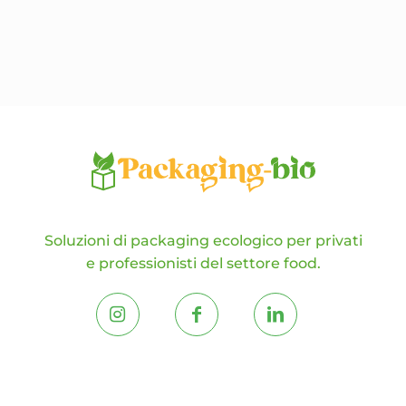
possono
essere
scelte
nella
pagina
del
prodotto
Soluzioni di packaging ecologico per privati
e professionisti del settore food.