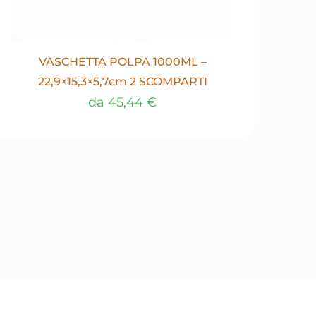
VASCHETTA POLPA 1000ML –
22,9×15,3×5,7cm 2 SCOMPARTI
da
45,44
€
Questo
prodotto
ha
più
varianti.
Le
opzioni
possono
essere
scelte
nella
pagina