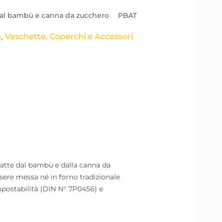
 dal bambù e canna da zucchero
PBAT
e
,
Vaschette, Coperchi e Accessori
atte dal bambù e dalla canna da
ssere messa né in forno tradizionale
mpostabilità (DIN N° 7P0456) e