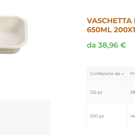
VASCHETTA 
650ML 200X
da
38,96
€
Confezione da
Pr
125 pz
3
500 pz
14