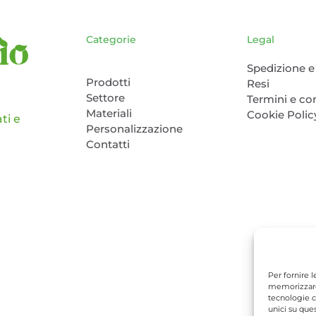
del
prodotto
Categorie
Legal
Spedizione e 
Prodotti
Resi
Settore
Termini e co
Materiali
Cookie Polic
ti e
Personalizzazione
Contatti
Per fornire 
memorizzare 
tecnologie c
unici su que