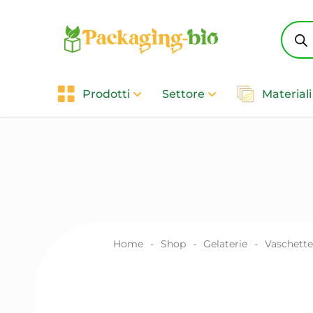
Produ
searc
Prodotti
Settore
Materiali
Home
-
Shop
-
Gelaterie
-
Vaschette