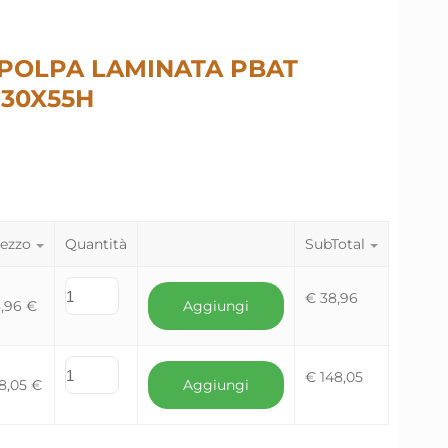
POLPA LAMINATA PBAT
130X55H
ezzo
Quantità
SubTotal
€
38,96
8,96
€
Aggiungi
€
148,05
8,05
€
Aggiungi