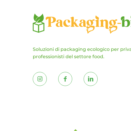
del
prodotto
Soluzioni di packaging ecologico per priva
professionisti del settore food.