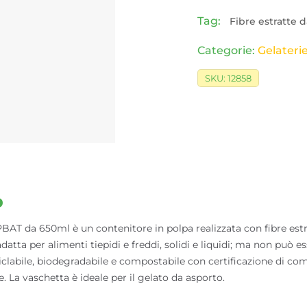
Tag:
Fibre estratte
Categorie:
Gelateri
SKU:
12858
o
da 650ml è un contenitore in polpa realizzata con fibre estr
datta per alimenti tiepidi e freddi, solidi e liquidi; ma non può e
iclabile, biodegradabile e compostabile con certificazione di co
e. La vaschetta è ideale per il gelato da asporto.