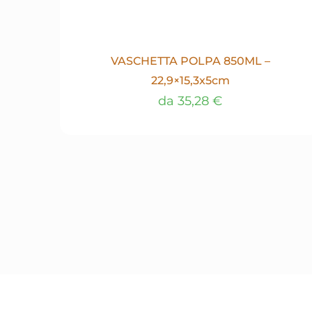
VASCHETTA POLPA 850ML –
22,9×15,3x5cm
da
35,28
€
Questo
prodotto
ha
più
varianti.
Le
opzioni
possono
essere
scelte
nella
pagina