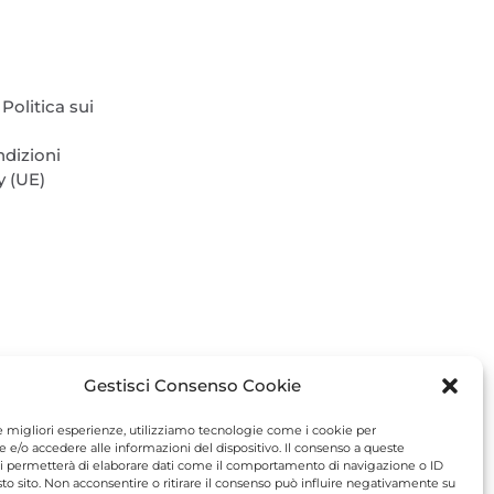
del
prodotto
Politica sui
ndizioni
y (UE)
Gestisci Consenso Cookie
le migliori esperienze, utilizziamo tecnologie come i cookie per
e/o accedere alle informazioni del dispositivo. Il consenso a queste
i permetterà di elaborare dati come il comportamento di navigazione o ID
sto sito. Non acconsentire o ritirare il consenso può influire negativamente su