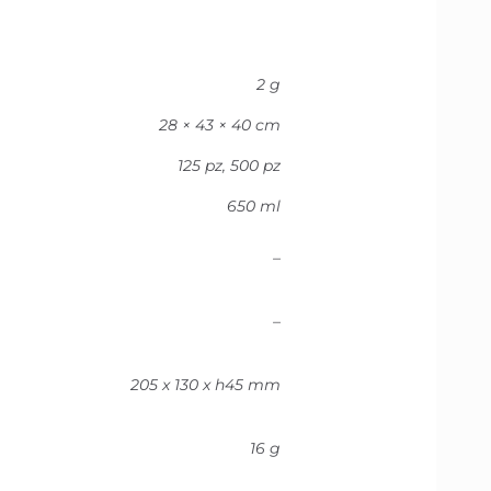
2 g
28 × 43 × 40 cm
125 pz, 500 pz
650 ml
–
–
205 x 130 x h45 mm
16 g