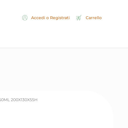
Accedi o Registrati
Carrello
50ML 200X130X55H