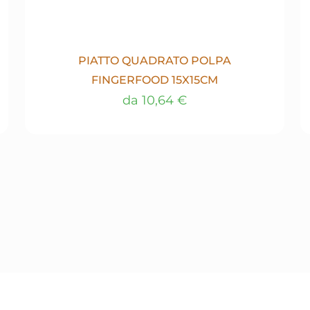
PIATTO QUADRATO POLPA
FINGERFOOD 15X15CM
da
10,64
€
Questo
prodotto
ha
più
varianti.
Le
opzioni
possono
essere
scelte
nella
pagina