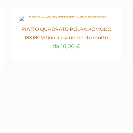
PIATTO QUADRATO POLPA KOMODO
18X18CM fino a esaurimento scorte
da
16,00
€
Questo
prodotto
ha
più
varianti.
Le
opzioni
possono
essere
scelte
nella