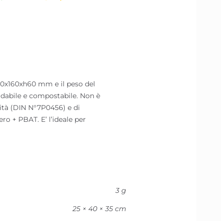
x160xh60 mm e il peso del
gradabile e compostabile. Non è
lità (DIN N°7P0456) e di
ro + PBAT. E’ l’ideale per
3 g
25 × 40 × 35 cm