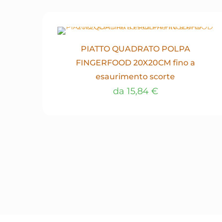
PIATTO QUADRATO POLPA
FINGERFOOD 20X20CM fino a
esaurimento scorte
da
15,84
€
Questo
prodotto
ha
più
varianti.
Le
opzioni
possono
essere
scelte