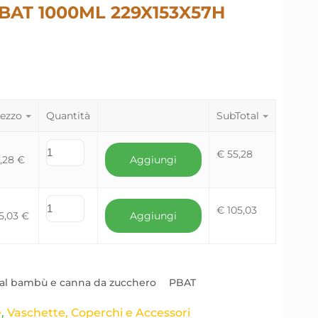
BAT 1000ML 229X153X57H
ezzo
Quantità
SubTotal
€
55,28
5,28
€
Aggiungi
€
105,03
5,03
€
Aggiungi
 dal bambù e canna da zucchero
PBAT
e
,
Vaschette, Coperchi e Accessori