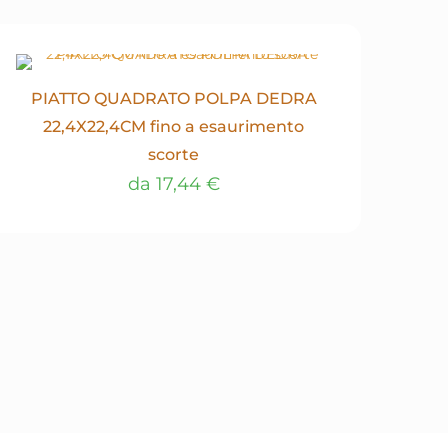
PIATTO QUADRATO POLPA DEDRA
22,4X22,4CM fino a esaurimento
scorte
da
17,44
€
Questo
prodotto
ha
più
varianti.
Le
opzioni
possono
essere
scelte