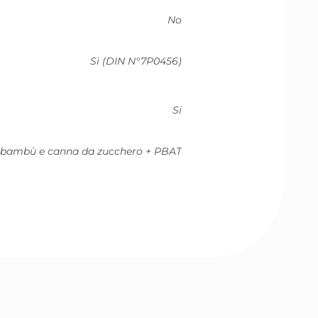
No
Si (DIN N°7P0456)
Si
al bambù e canna da zucchero + PBAT