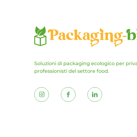
nella
pagina
del
prodotto
Soluzioni di packaging ecologico per priva
professionisti del settore food.