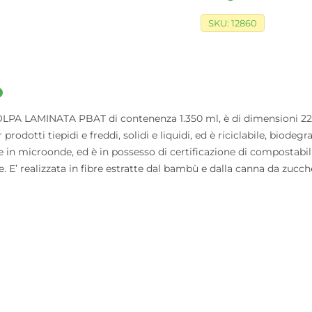
SKU:
12860
o
 LAMINATA PBAT di contenenza 1.350 ml, è di dimensioni 220
 prodotti tiepidi e freddi, solidi e liquidi, ed è riciclabile, biode
e e in microonde, ed è in possesso di certificazione di compostabi
e. E’ realizzata in fibre estratte dal bambù e dalla canna da zucche