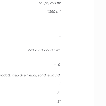
125 pz, 250 pz
1.350 ml
–
–
220 x 160 x h60 mm
25 g
rodotti tiepidi e freddi, solidi e liquidi
Si
Sì
Si