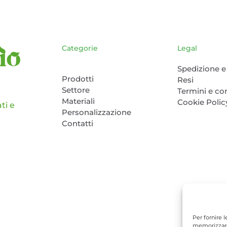
pagina
del
prodotto
Categorie
Legal
Spedizione e 
Prodotti
Resi
Settore
Termini e co
Materiali
Cookie Polic
ti e
Personalizzazione
Contatti
Per fornire 
memorizzare 