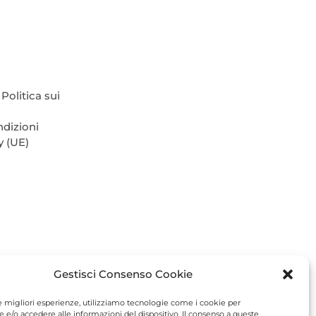
nella
pagina
del
prodotto
Politica sui
ndizioni
y (UE)
Gestisci Consenso Cookie
le migliori esperienze, utilizziamo tecnologie come i cookie per
e/o accedere alle informazioni del dispositivo. Il consenso a queste