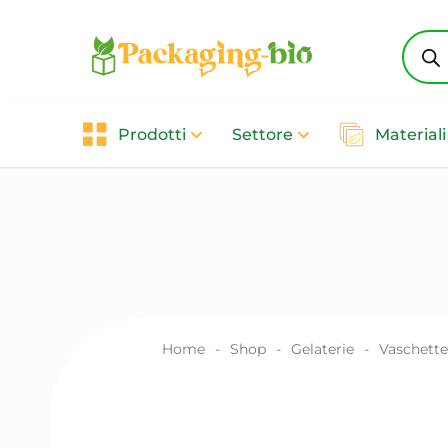
Produ
searc
Prodotti
Settore
Materiali
Home
-
Shop
-
Gelaterie
-
Vaschette