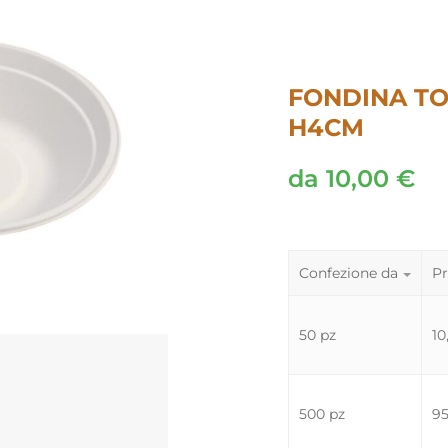
FONDINA T
H4CM
da
10,00
€
Confezione da
Pr
50 pz
10
500 pz
9