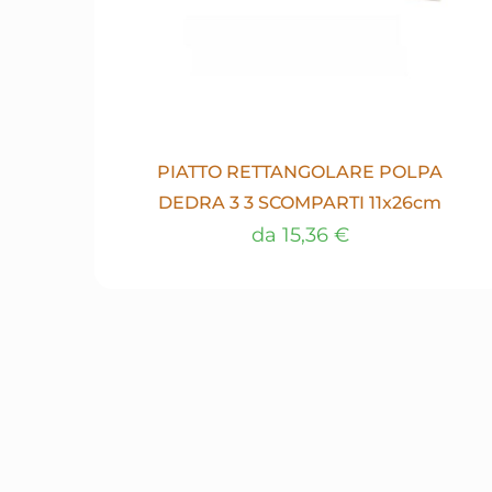
PIATTO RETTANGOLARE POLPA
DEDRA 3 3 SCOMPARTI 11x26cm
da
15,36
€
Questo
prodotto
ha
più
varianti.
Le
opzioni
possono
essere