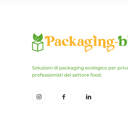
scelte
nella
pagina
del
prodotto
Soluzioni di packaging ecologico per priva
professionisti del settore food.