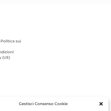
scelte
nella
pagina
del
prodotto
Politica sui
ndizioni
y (UE)
Gestisci Consenso Cookie