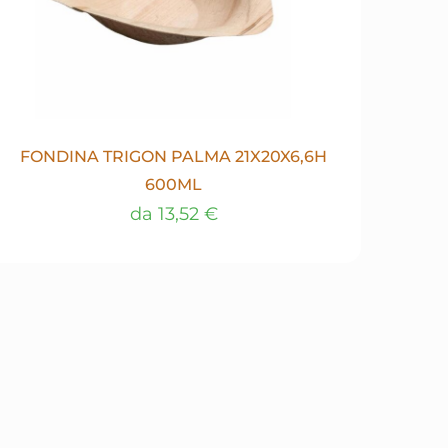
FONDINA TRIGON PALMA 21X20X6,6H
600ML
da
13,52
€
Questo
prodotto
ha
più
varianti.
Le
opzioni
possono
essere