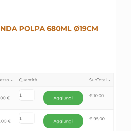
ONDA POLPA 680ML Ø19CM
ezzo
Quantità
SubTotal
€
10,00
,00
€
Aggiungi
€
95,00
5,00
€
Aggiungi