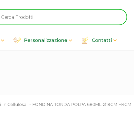
cts
h
Personalizzazione
Contatti
i in Cellulosa
-
FONDINA TONDA POLPA 680ML Ø19CM H4CM