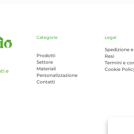
scelte
nella
pagina
del
prodotto
Categorie
Legal
Spedizione e 
Prodotti
Resi
Settore
Termini e co
Materiali
Cookie Polic
ti e
Personalizzazione
Contatti