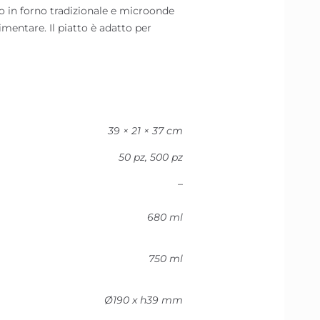
uso in forno tradizionale e microonde
imentare. Il piatto è adatto per
39 × 21 × 37 cm
50 pz, 500 pz
–
680 ml
750 ml
Ø190 x h39 mm