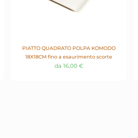
PIATTO QUADRATO POLPA KOMODO
18X18CM fino a esaurimento scorte
da
16,00
€
Questo
prodotto
ha
più
varianti.
Le
opzioni
possono
essere