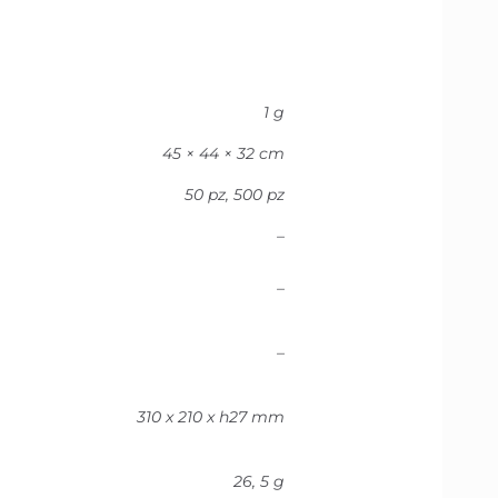
1 g
45 × 44 × 32 cm
50 pz, 500 pz
–
–
–
310 x 210 x h27 mm
26, 5 g