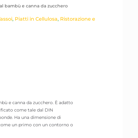
 dal bambù e canna da zucchero
Vassoi
,
Piatti in Cellulosa
,
Ristorazione e
ambù e canna da zucchero. È adatto
rtificato come tale dal DIN
croonde. Ha una dimensione di
i come un primo con un contorno o