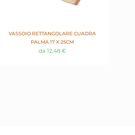
VASSOIO RETTANGOLARE CUADRA
PALMA 17 X 25CM
da
12,48
€
Questo
prodotto
ha
più
varianti.
Le
opzioni
possono
essere
scelte
nella