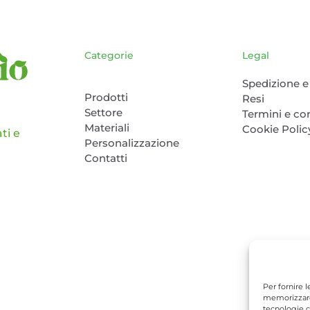
pagina
del
prodotto
Categorie
Legal
Spedizione e 
Prodotti
Resi
Settore
Termini e co
Materiali
Cookie Polic
ti e
Personalizzazione
Contatti
Per fornire 
memorizzare 
tecnologie c