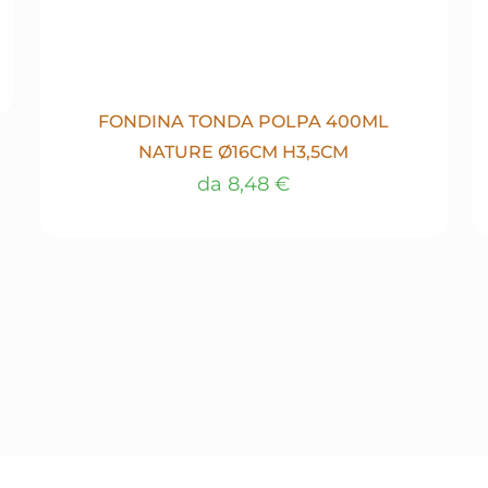
FONDINA TONDA POLPA 400ML
NATURE Ø16CM H3,5CM
da
8,48
€
Questo
prodotto
ha
più
varianti.
Le
opzioni
possono
essere
scelte
nella