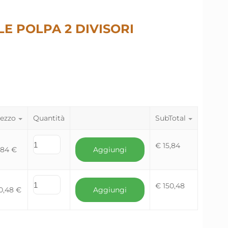
LE POLPA 2 DIVISORI
ezzo
Quantità
SubTotal
€
15,84
,84
€
Aggiungi
€
150,48
0,48
€
Aggiungi