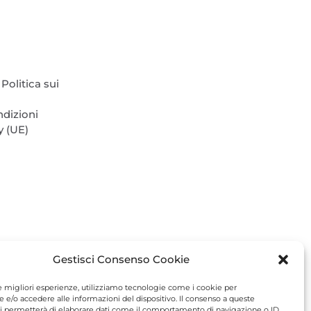
pagina
del
prodotto
Politica sui
ndizioni
y (UE)
Gestisci Consenso Cookie
le migliori esperienze, utilizziamo tecnologie come i cookie per
e/o accedere alle informazioni del dispositivo. Il consenso a queste
i permetterà di elaborare dati come il comportamento di navigazione o ID