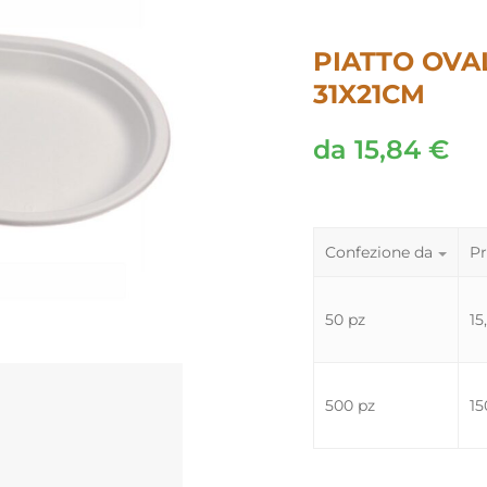
PIATTO OVA
31X21CM
da
15,84
€
Confezione da
Pr
50 pz
15
500 pz
15