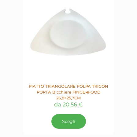
essere
scelte
nella
pagina
del
prodotto
PIATTO TRIANGOLARE POLPA TRIGON
PORTA Bicchiere FINGERFOOD
26,8×25,7CM
da
20,56
€
Questo
prodotto
Scegli
ha
più
varianti.