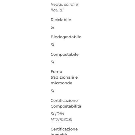
freddi, solidi e
liquidi
Riciclabile
Si
Biodegradabile
Sì
Compostabile
Si
Forno
tradizionale e
microonde
Si
Certificazione
Compostabilità
Si (DIN
N°7P0308)
Certificazione
idoneità