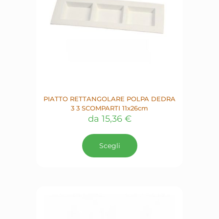
PIATTO RETTANGOLARE POLPA DEDRA
3 3 SCOMPARTI 11x26cm
da
15,36
€
Questo
prodotto
Scegli
ha
più
varianti.
Le
opzioni
possono
essere
scelte