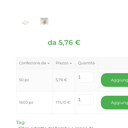
da
5,76
€
Confezione da
Prezzo
Quantità
50 pz
5,76
€
Aggiung
1600 pz
175,10
€
Aggiung
Tag: