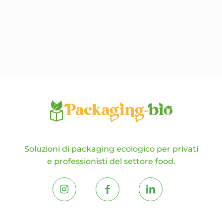
Le
opzioni
possono
essere
scelte
nella
pagina
del
prodotto
Soluzioni di packaging ecologico per privati
e professionisti del settore food.