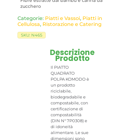
Fibre estratte dal bambù e canna da
zucchero
Categorie:
Piatti e Vassoi
,
Piatti in
Cellulosa
,
Ristorazione e Catering
SKU:
N465
Descrizione
Prodotto
Il PIATTO
QUADRATO
POLPA KOMODO è
un prodotto
riciclabile,
biodegradabile e
compostabile, con
certificazione di
compostabilità
(DIN N° 7P0308) e
di idoneità
alimentare. Le sue
dimensioni sono