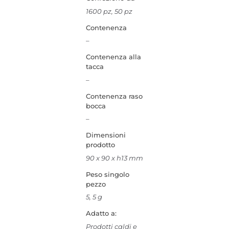
1600 pz, 50 pz
Contenenza
–
Contenenza alla
tacca
–
Contenenza raso
bocca
–
Dimensioni
prodotto
90 x 90 x h13 mm
Peso singolo
pezzo
5, 5 g
Adatto a:
Prodotti caldi e