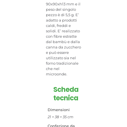
90x90xh13 mm e il
peso del singolo
pezzo è di 5,5 g. E’
adatto a prodotti
caldi, freddi e
solidi. E’ realizzato
con fibre estratte
dal bambù e dalla
canna da zucchero
e può essere
utilizzato sia nel
forno tradizionale
che nel
microonde.
Scheda
tecnica
Dimensioni
21 × 38 × 35 cm
Confezione da