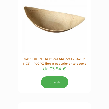
nella
pagina
del
prodotto
VASSOIO “BOAT” PALMA 22X13,5X4CM
N731 – 100PZ fino a esaurimento scorte
da
23,84
€
Questo
prodotto
Scegli
ha
più
varianti.
Le
opzioni
possono