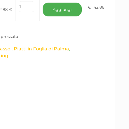
€
142,88
2,88
€
Aggiungi
 pressata
Vassoi
,
Piatti in Foglia di Palma
,
ring