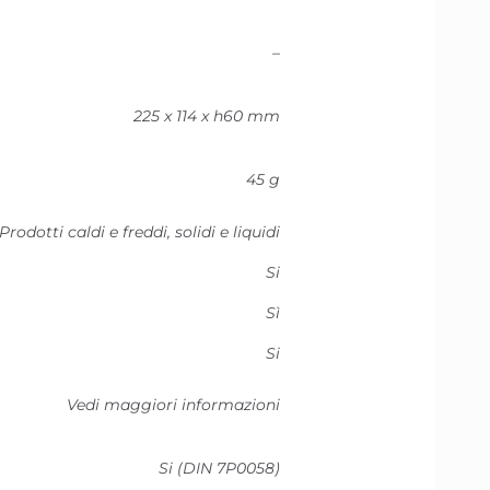
–
225 x 114 x h60 mm
45 g
Prodotti caldi e freddi, solidi e liquidi
Si
Sì
Si
Vedi maggiori informazioni
Si (DIN 7P0058)