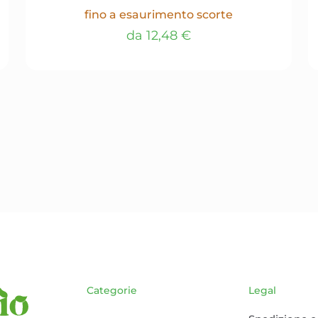
fino a esaurimento scorte
da
12,48
€
Questo
prodotto
ha
più
varianti.
Le
opzioni
possono
essere
scelte
nella
pagina
del
prodotto
Categorie
Legal