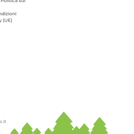
Politica sui
ndizioni
y (UE)
.it