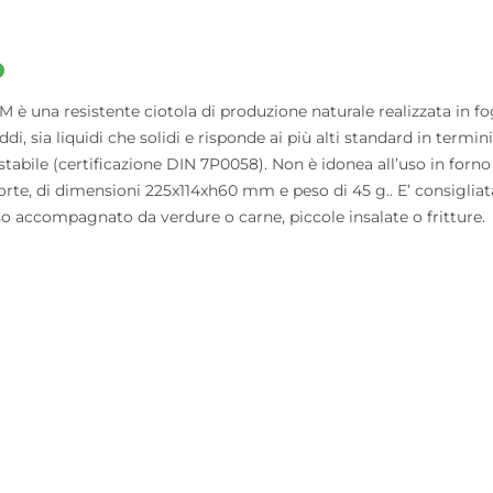
o
una resistente ciotola di produzione naturale realizzata in fog
di, sia liquidi che solidi e risponde ai più alti standard in termin
stabile (certificazione DIN 7P0058). Non è idonea all’uso in forno
rte, di dimensioni 225x114xh60 mm e peso di 45 g.. E’ consigliata 
so accompagnato da verdure o carne, piccole insalate o fritture.