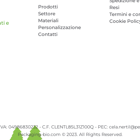
Spedizione e 
Prodotti
Resi
Settore
Termini e co
Materiali
Cookie Polic
ti e
Personalizzazione
Contatti
 IVA: 04986830232 - C.F. CLENTL85L31Z100Q - PEC: cela.nertil@pec
Packaging-bio.com © 2023. All Rights Reserved.