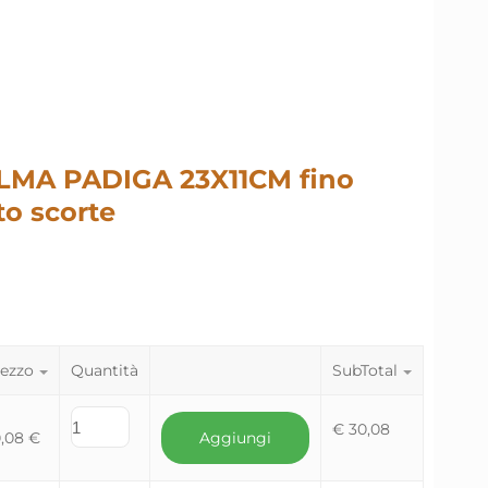
LMA PADIGA 23X11CM fino
o scorte
ezzo
Quantità
SubTotal
€
30,08
0,08
€
Aggiungi