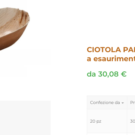
CIOTOLA PA
a esauriment
da
30,08
€
Confezione da
Pr
20 pz
3