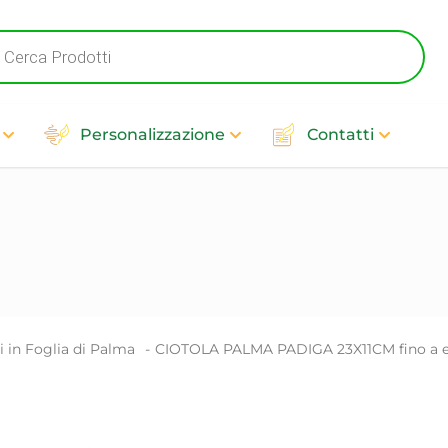
cts
h
Personalizzazione
Contatti
i in Foglia di Palma
-
CIOTOLA PALMA PADIGA 23X11CM fino a e