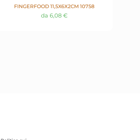
FINGERFOOD 11,5X6X2CM 10758
da
6,08
€
Questo
prodotto
ha
più
varianti.
Le
opzioni
possono
essere
scelte
nella
pagina
del
prodotto