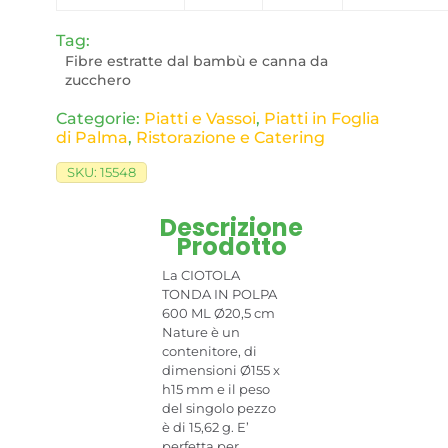
Tag:
Fibre estratte dal bambù e canna da
zucchero
Categorie:
Piatti e Vassoi
,
Piatti in Foglia
di Palma
,
Ristorazione e Catering
SKU:
15548
Descrizione
Prodotto
La CIOTOLA
TONDA IN POLPA
600 ML Ø20,5 cm
Nature è un
contenitore, di
dimensioni Ø155 x
h15 mm e il peso
del singolo pezzo
è di 15,62 g. E’
perfetta per