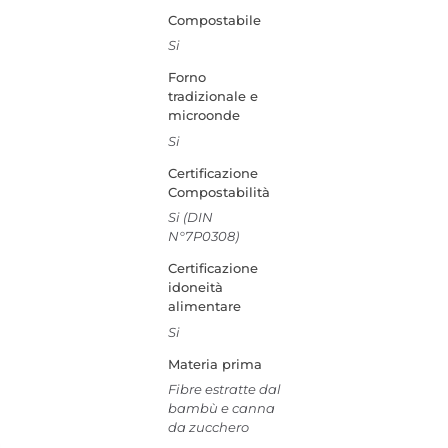
Compostabile
Si
Forno
tradizionale e
microonde
Si
Certificazione
Compostabilità
Si (DIN
N°7P0308)
Certificazione
idoneità
alimentare
Si
Materia prima
Fibre estratte dal
bambù e canna
da zucchero