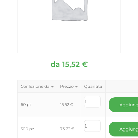
da
15,52
€
Confezione da
Prezzo
Quantità
60 pz
15,52
€
Aggiung
300 pz
73,72
€
Aggiung