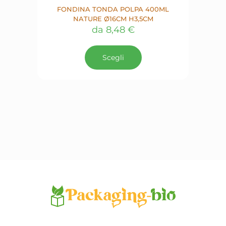
FONDINA TONDA POLPA 400ML
NATURE Ø16CM H3,5CM
da
8,48
€
Questo
prodotto
Scegli
ha
più
varianti.
Le
opzioni
possono
essere
scelte
nella
pagina
del
prodotto