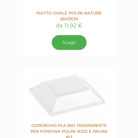
PIATTO OVALE POLPA NATURE
26X19CM
da
11,92
€
Questo
prodotto
Scegli
ha
più
varianti.
Le
opzioni
possono
essere
scelte
nella
pagina
del
prodotto
COPERCHIO PLA BIO TRASPARENTE
PER FONDINA POLPA N202 E PALMA
813