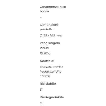
Contenenza raso
bocca
–
Dimensioni
prodotto
Ø155 x h15 mm
Peso singolo
pezzo
15, 62 g
Adatto a:
Prodotti caldi e
freddi, solidi e
liquidi
Riciclabile
Si
Biodegradabile
Sì