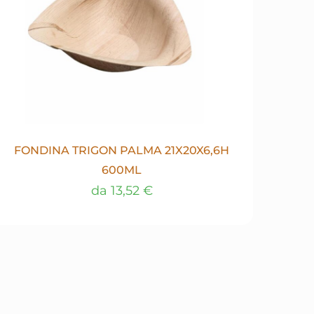
FONDINA TRIGON PALMA 21X20X6,6H
600ML
da
13,52
€
Questo
prodotto
ha
più
varianti.
Le
opzioni