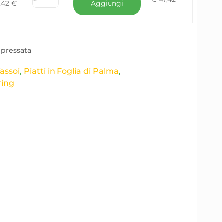
,42
€
Aggiungi
 pressata
Vassoi
,
Piatti in Foglia di Palma
,
ring