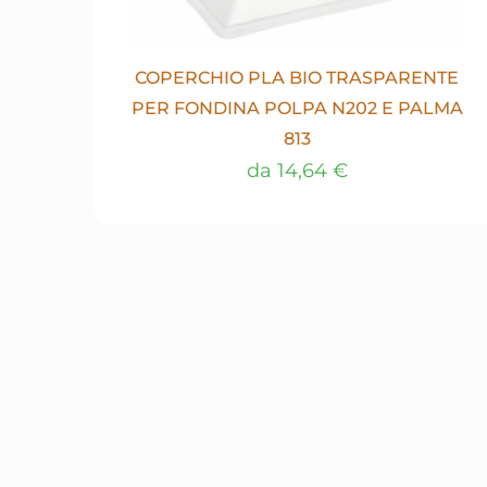
COPERCHIO PLA BIO TRASPARENTE
PER FONDINA POLPA N202 E PALMA
813
da
14,64
€
Questo
prodotto
ha
più
varianti.
Le
opzioni
possono
essere
scelte
nella