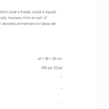
 caldi e freddi, solidi e liquidi.
là, insalate, mini arrosti. E’
 idoneità alimentare e il peso del
41 × 18 × 18 cm
100 pz, 25 pz
–
–
–