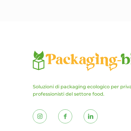
pagina
del
prodotto
Soluzioni di packaging ecologico per priva
professionisti del settore food.