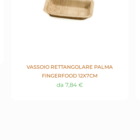
VASSOIO RETTANGOLARE PALMA
FINGERFOOD 12X7CM
da
7,84
€
Questo
prodotto
ha
più
varianti.
Le
opzioni