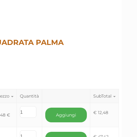
UADRATA PALMA
ezzo
Quantità
SubTotal
€
12,48
,48
€
Aggiungi
€
47,42