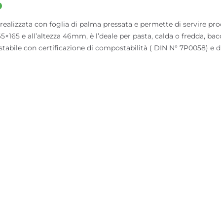
o
ata con foglia di palma pressata e permette di servire prodotti
×165 e all’altezza 46mm, è l’deale per pasta, calda o fredda, bacca
tabile con certificazione di compostabilità ( DIN N° 7P0058) e di