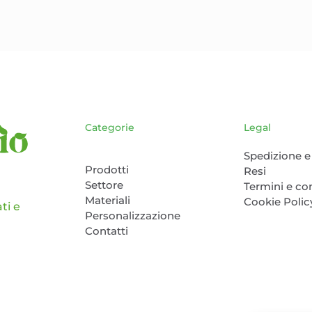
possono
essere
scelte
nella
pagina
del
prodotto
Categorie
Legal
Spedizione e 
Prodotti
Resi
Settore
Termini e co
Materiali
Cookie Polic
ti e
Personalizzazione
Contatti