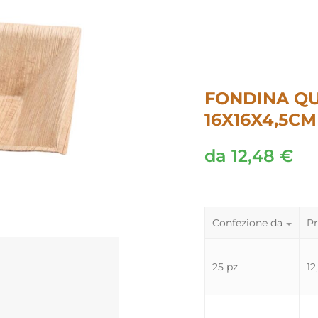
FONDINA Q
16X16X4,5CM
da
12,48
€
Confezione da
Pr
25 pz
12