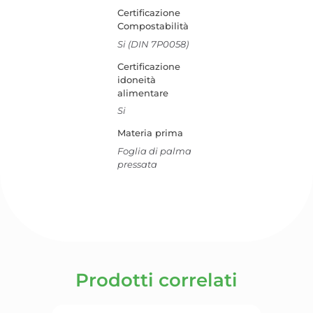
Certificazione
Compostabilità
Si (DIN 7P0058)
Certificazione
idoneità
alimentare
Si
Materia prima
Foglia di palma
pressata
Prodotti correlati