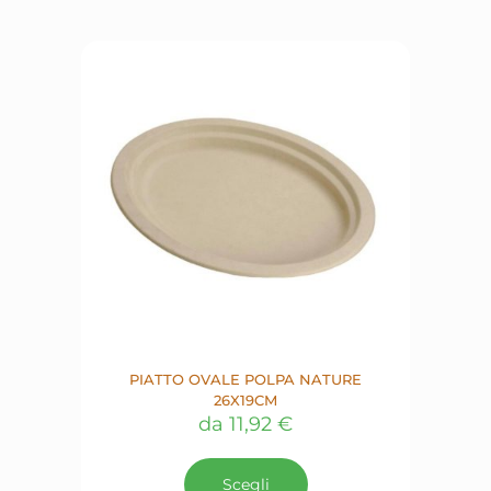
Le
opzioni
possono
essere
scelte
nella
pagina
del
prodotto
PIATTO OVALE POLPA NATURE
26X19CM
da
11,92
€
Questo
prodotto
Scegli