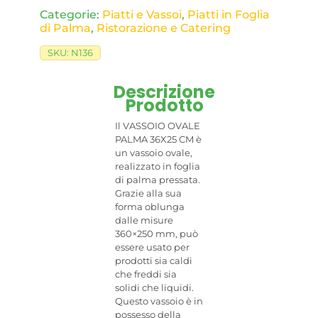
Categorie:
Piatti e Vassoi
,
Piatti in Foglia
di Palma
,
Ristorazione e Catering
SKU:
N136
Descrizione
Prodotto
Il VASSOIO OVALE
PALMA 36X25 CM è
un vassoio ovale,
realizzato in foglia
di palma pressata.
Grazie alla sua
forma oblunga
dalle misure
360×250 mm, può
essere usato per
prodotti sia caldi
che freddi sia
solidi che liquidi.
Questo vassoio è in
possesso della