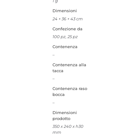
1 g
Dimensioni
24 × 36 × 43 cm
Confezione da
100 pz, 25 pz
Contenenza
–
Contenenza alla
tacca
–
Contenenza raso
bocca
–
Dimensioni
prodotto
350 x 240 x h30
mm