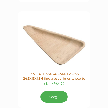
varianti.
Le
opzioni
possono
essere
scelte
nella
pagina
del
prodotto
PIATTO TRIANGOLARE PALMA
24,5X15X1,8H fino a esaurimento scorte
da
7,92
€
Questo
prodotto
Scegli
ha
più
varianti.