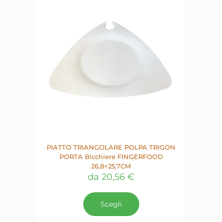
PIATTO TRIANGOLARE POLPA TRIGON
PORTA Bicchiere FINGERFOOD
26,8×25,7CM
da
20,56
€
Questo
prodotto
Scegli
ha
più