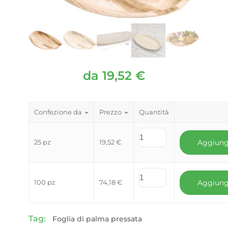
da
19,52
€
Confezione da
Prezzo
Quantità
25 pz
19,52
€
Aggiung
100 pz
74,18
€
Aggiung
Tag:
Foglia di palma pressata