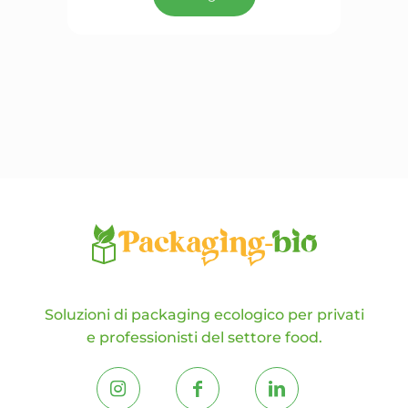
ha
più
varianti.
Le
opzioni
possono
essere
scelte
nella
pagina
del
prodotto
Soluzioni di packaging ecologico per privati
e professionisti del settore food.