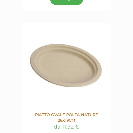
ha
più
varianti.
Le
opzioni
possono
essere
scelte
nella
pagina
del
prodotto
PIATTO OVALE POLPA NATURE
26X19CM
da
11,92
€