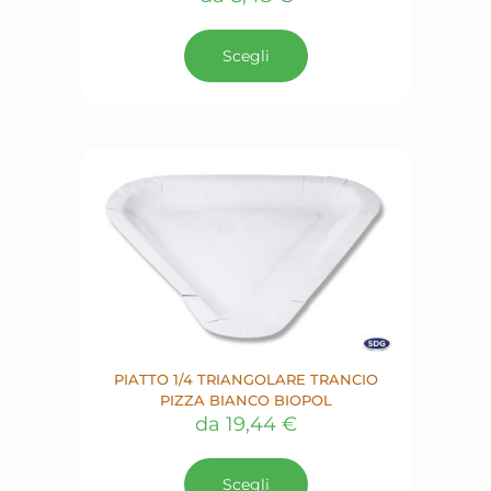
Questo
prodotto
Scegli
ha
più
varianti.
Le
opzioni
possono
essere
scelte
nella
pagina
del
prodotto
PIATTO 1/4 TRIANGOLARE TRANCIO
PIZZA BIANCO BIOPOL
da
19,44
€
Questo
prodotto
Scegli