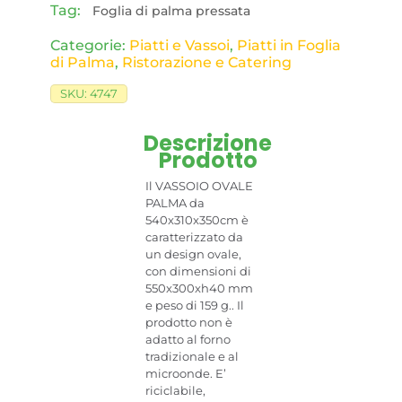
Tag:
Foglia di palma pressata
Categorie:
Piatti e Vassoi
,
Piatti in Foglia
di Palma
,
Ristorazione e Catering
SKU:
4747
Descrizione
Prodotto
Il VASSOIO OVALE
PALMA da
540x310x350cm è
caratterizzato da
un design ovale,
con dimensioni di
550x300xh40 mm
e peso di 159 g.. Il
prodotto non è
adatto al forno
tradizionale e al
microonde. E’
riciclabile,