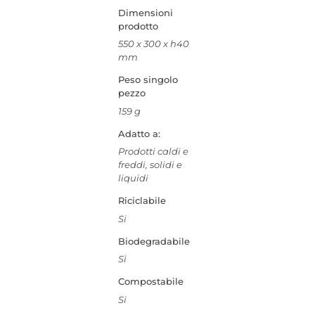
Dimensioni
prodotto
550 x 300 x h40
mm
Peso singolo
pezzo
159 g
Adatto a:
Prodotti caldi e
freddi, solidi e
liquidi
Riciclabile
Si
Biodegradabile
Sì
Compostabile
Si