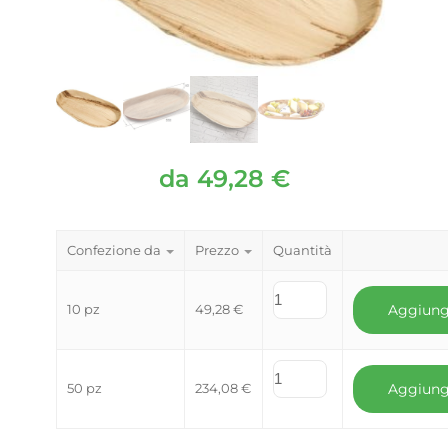
da
49,28
€
Confezione da
Prezzo
Quantità
10 pz
49,28
€
Aggiung
50 pz
234,08
€
Aggiung