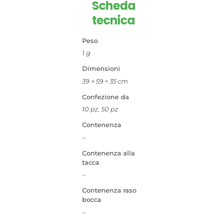
Scheda
tecnica
Peso
1 g
Dimensioni
39 × 59 × 35 cm
Confezione da
10 pz, 50 pz
Contenenza
–
Contenenza alla
tacca
–
Contenenza raso
bocca
–