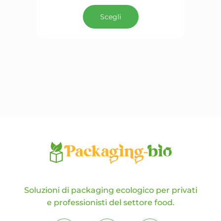
Questo
prodotto
Scegli
ha
più
varianti.
Le
opzioni
possono
essere
scelte
nella
pagina
del
prodotto
Soluzioni di packaging ecologico per privati
e professionisti del settore food.