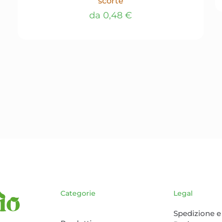
scorte
da
0,48
€
Questo
prodotto
ha
più
varianti.
Le
opzioni
possono
essere
scelte
nella
pagina
del
prodotto
Categorie
Legal
Spedizione e 