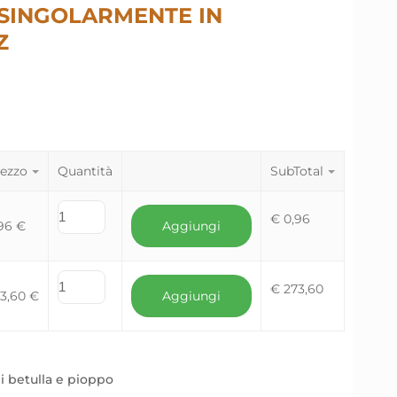
SINGOLARMENTE IN
Z
ezzo
Quantità
SubTotal
€
0,96
,96
€
Aggiungi
€
273,60
73,60
€
Aggiungi
i betulla e pioppo