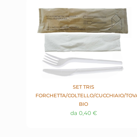
SET TRIS
FORCHETTA/COLTELLO/CUCCHIAIO/TOV
BIO
da
0,40
€
Questo
prodotto
ha