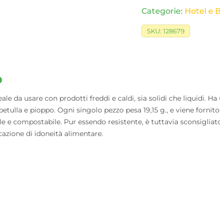
Categorie:
Hotel e 
SKU:
128679
o
da usare con prodotti freddi e caldi, sia solidi che liquidi. Ha 
etulla e pioppo. Ogni singolo pezzo pesa 19,15 g., e viene fornito
e e compostabile. Pur essendo resistente, è tuttavia sconsigliato l
cazione di idoneità alimentare.