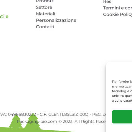
Prodotti
Resi
Settore
Termini e co
Materiali
Cookie Polic
ti e
Personalizzazione
Contatti
Per fornire 
memorizzare 
tecnologie c
unici su que
alcune caratt
 IVA: 04986830232 - C.F. CLENTL85L31Z100Q - PEC: cela.nertil@pec
Packaging-bio.com © 2023. All Rights Reserved.