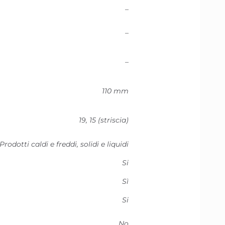
–
–
–
110 mm
19, 15 (striscia)
Prodotti caldi e freddi, solidi e liquidi
Si
Sì
Si
No