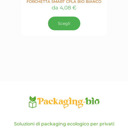
FORCHETTA SMART CPLA BIO BIANCO
da
4,08
€
Questo
prodotto
Scegli
ha
più
varianti.
Le
opzioni
possono
essere
scelte
nella
pagina
del
prodotto
Soluzioni di packaging ecologico per privati