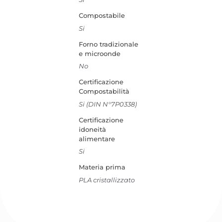
Compostabile
Si
Forno tradizionale
e microonde
No
Certificazione
Compostabilità
Si (DIN N°7P0338)
Certificazione
idoneità
alimentare
Si
Materia prima
PLA cristallizzato