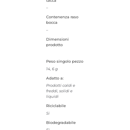
tacca
–
Contenenza raso
bocca
–
Dimensioni
prodotto
Peso singolo pezzo
14, 6 g
Adatto a:
Prodotti caldi e
freddi, solidi e
liquidi
Riciclabile
Si
Biodegradabile
Sì