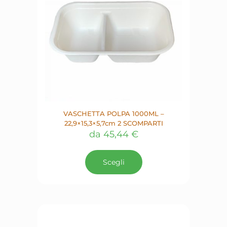
VASCHETTA POLPA 1000ML –
22,9×15,3×5,7cm 2 SCOMPARTI
da
45,44
€
Questo
prodotto
Scegli
ha
più
varianti.
Le
opzioni
possono
essere