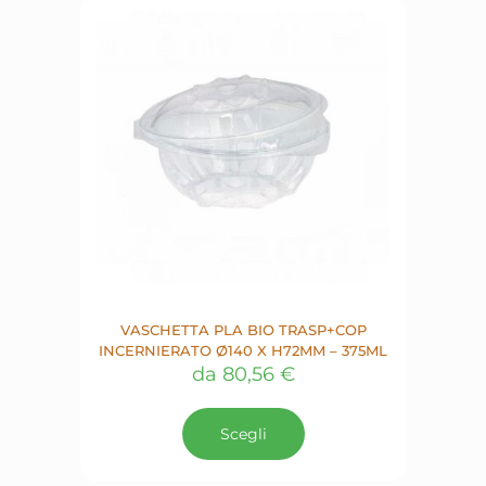
possono
essere
scelte
nella
pagina
del
prodotto
VASCHETTA PLA BIO TRASP+COP
INCERNIERATO Ø140 X H72MM – 375ML
da
80,56
€
Questo
prodotto
Scegli
ha
più
varianti.