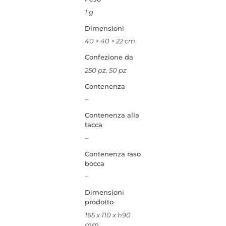
1 g
Dimensioni
40 × 40 × 22 cm
Confezione da
250 pz, 50 pz
Contenenza
–
Contenenza alla
tacca
–
Contenenza raso
bocca
–
Dimensioni
prodotto
165 x 110 x h90
mm