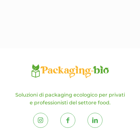
Le
opzioni
possono
essere
scelte
nella
pagina
del
prodotto
Soluzioni di packaging ecologico per privati
e professionisti del settore food.