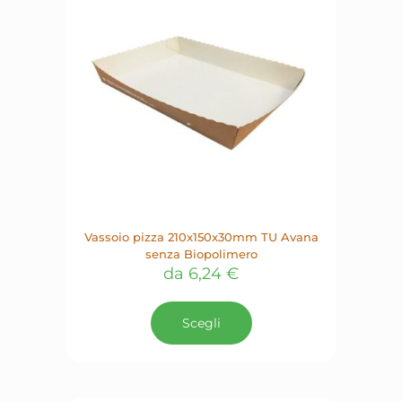
scelte
nella
pagina
del
prodotto
Vassoio pizza 210x150x30mm TU Avana
senza Biopolimero
da
6,24
€
Questo
prodotto
Scegli
ha
più
varianti.
Le
opzioni