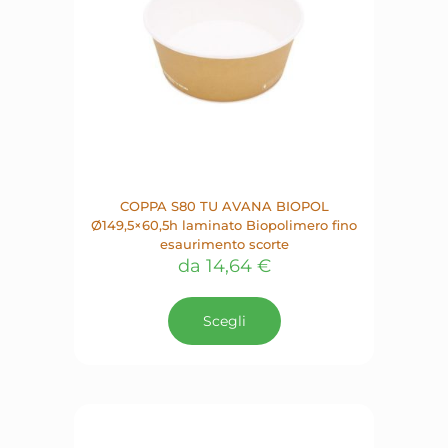
COPPA S80 TU AVANA BIOPOL
Ø149,5×60,5h laminato Biopolimero fino
esaurimento scorte
da
14,64
€
Questo
prodotto
Scegli
ha
più
varianti.
Le
opzioni
possono
essere