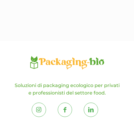
opzioni
possono
essere
scelte
nella
pagina
del
prodotto
Soluzioni di packaging ecologico per privati
e professionisti del settore food.