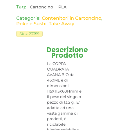
Tag:
Cartoncino
PLA
Categorie:
Contenitori in Cartoncino
,
Poke e Sushi
,
Take Away
SKU:
23359
Descrizione
Prodotto
La COPPA
QUADRATA
AVANA BIO da
450ML è di
dimensioni
115X115X60Hmm e
il peso del singolo
pezzo di 13,2 g.. E’
adatta ad una
vasta gamma di
prodotti, è
riciclabile,
biodegradabile e