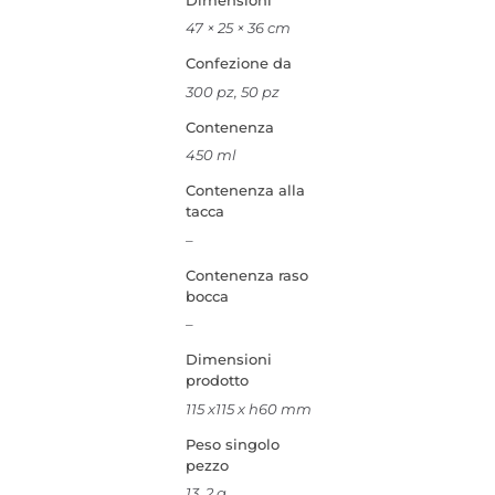
47 × 25 × 36 cm
Confezione da
300 pz, 50 pz
Contenenza
450 ml
Contenenza alla
tacca
–
Contenenza raso
bocca
–
Dimensioni
prodotto
115 x115 x h60 mm
Peso singolo
pezzo
13, 2 g