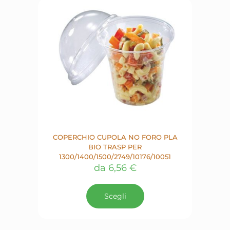
possono
essere
scelte
nella
pagina
del
prodotto
COPERCHIO CUPOLA NO FORO PLA
BIO TRASP PER
1300/1400/1500/2749/10176/10051
da
6,56
€
Questo
prodotto
Scegli
ha
più
varianti.
Le