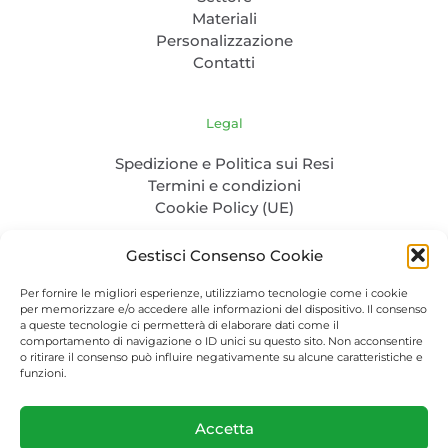
Materiali
Personalizzazione
Contatti
Legal
Spedizione e Politica sui Resi
Termini e condizioni
Cookie Policy (UE)
Gestisci Consenso Cookie
Per fornire le migliori esperienze, utilizziamo tecnologie come i cookie
per memorizzare e/o accedere alle informazioni del dispositivo. Il consenso
a queste tecnologie ci permetterà di elaborare dati come il
comportamento di navigazione o ID unici su questo sito. Non acconsentire
o ritirare il consenso può influire negativamente su alcune caratteristiche e
P. IVA: 04986830232 - C.F. CLENTL85L31Z100Q - PEC:
funzioni.
cela.nertil@pec.it
Packaging-bio.com © 2023. All Rights Reserved.
Accetta