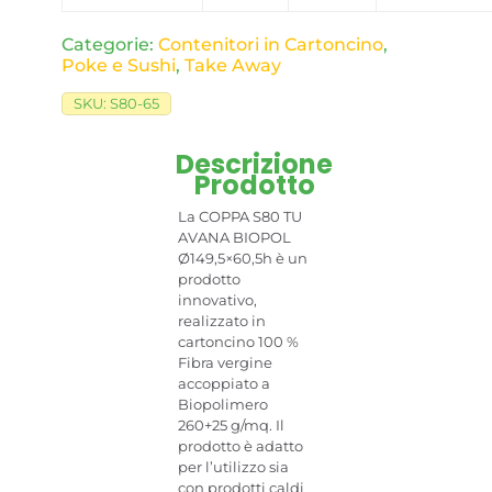
Categorie:
Contenitori in Cartoncino
,
Poke e Sushi
,
Take Away
SKU:
S80-65
Descrizione
Prodotto
La COPPA S80 TU
AVANA BIOPOL
Ø149,5×60,5h è un
prodotto
innovativo,
realizzato in
cartoncino 100 %
Fibra vergine
accoppiato a
Biopolimero
260+25 g/mq. Il
prodotto è adatto
per l’utilizzo sia
con prodotti caldi