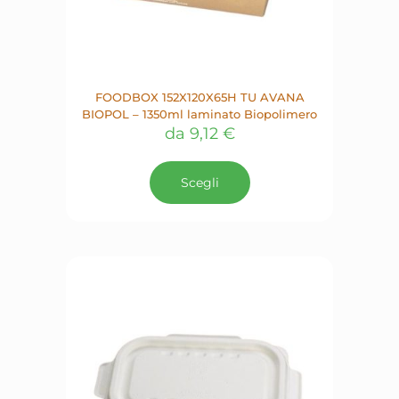
FOODBOX 152X120X65H TU AVANA
BIOPOL – 1350ml laminato Biopolimero
da
9,12
€
Questo
prodotto
Scegli
ha
più
varianti.
Le
opzioni
possono
essere
scelte
nella
pagina
del
prodotto