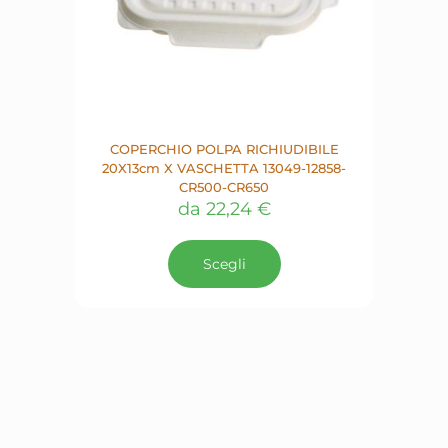
COPERCHIO POLPA RICHIUDIBILE
20X13cm X VASCHETTA 13049-12858-
CR500-CR650
da
22,24
€
Questo
prodotto
Scegli
ha
più
varianti.
Le
opzioni
possono
essere
scelte
nella
pagina