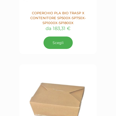
COPERCHIO PLA BIO TRASP X
CONTENITORE SP500X-SP750X-
SP1000X-SP1800X
da
183,31
€
Questo
prodotto
Scegli
ha
più
varianti.
Le
opzioni
possono
essere
scelte
nella
pagina
del
prodotto