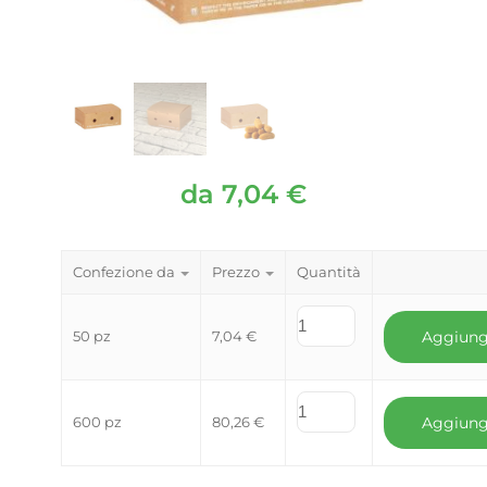
da
7,04
€
Confezione da
Prezzo
Quantità
50 pz
7,04
€
Aggiung
600 pz
80,26
€
Aggiung