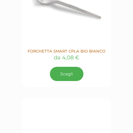
FORCHETTA SMART CPLA BIO BIANCO
da
4,08
€
Questo
prodotto
Scegli
ha
più
varianti.
Le
opzioni
possono
essere
scelte
nella
pagina
del