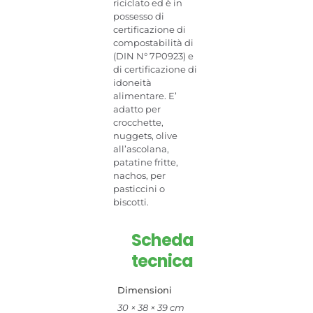
riciclato ed è in
possesso di
certificazione di
compostabilità di
(DIN N° 7P0923) e
di certificazione di
idoneità
alimentare. E’
adatto per
crocchette,
nuggets, olive
all’ascolana,
patatine fritte,
nachos, per
pasticcini o
biscotti.
Scheda
tecnica
Dimensioni
30 × 38 × 39 cm