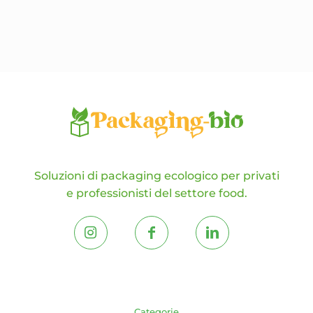
possono
essere
scelte
nella
pagina
del
prodotto
Soluzioni di packaging ecologico per privati
e professionisti del settore food.
Categorie