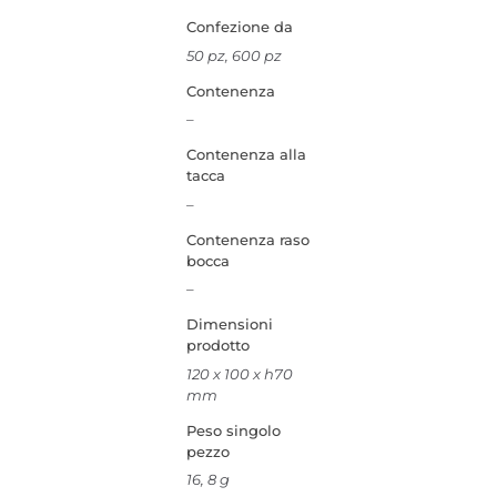
Confezione da
50 pz, 600 pz
Contenenza
–
Contenenza alla
tacca
–
Contenenza raso
bocca
–
Dimensioni
prodotto
120 x 100 x h70
mm
Peso singolo
pezzo
16, 8 g