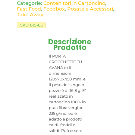
Categorie:
Contenitori in Cartoncino
,
Fast Food
,
Foodbox
,
Posate e Accessori
,
Take Away
SKU:
619-65
Descrizione
Prodotto
Il PORTA
CROCCHETTE TU
AVANA è di
dimensioni
120x70xh50 mm. e
il peso del singolo
pezzo è di 16,8 g. E’
realizzato in
cartoncino 100% in
pura fibra vergine
235 g/mq, ed è
adatto a prodotti
caldi, freddi e
solidi. Può essere