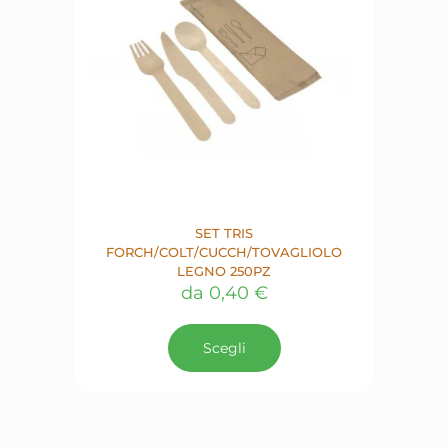
nella
pagina
del
prodotto
SET TRIS
FORCH/COLT/CUCCH/TOVAGLIOLO
LEGNO 250PZ
da
0,40
€
Questo
prodotto
Scegli
ha
più
varianti.
Le
opzioni