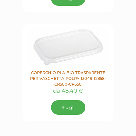
ha
più
varianti.
Le
opzioni
possono
essere
scelte
nella
pagina
del
prodotto
COPERCHIO PLA BIO TRASPARENTE
PER VASCHETTA POLPA 13049-12858-
CR500-CR650
da
48,40
€
Questo
prodotto
Scegli
ha
più
varianti.
Le
opzioni