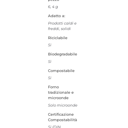
6, 4 g
Adatto a:
Prodotti caldi e
freddi, solidi
Riciclabile
Si
Biodegradabile
Sì
Compostabile
Si
Forno
tradizionale e
microonde
Solo microonde
Certificazione
Compostabilità
Si (DIN