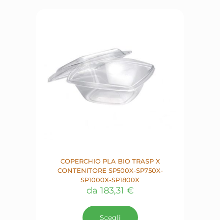
Le
opzioni
possono
essere
scelte
nella
pagina
del
prodotto
COPERCHIO PLA BIO TRASP X
CONTENITORE SP500X-SP750X-
SP1000X-SP1800X
da
183,31
€
Questo
prodotto
Scegli