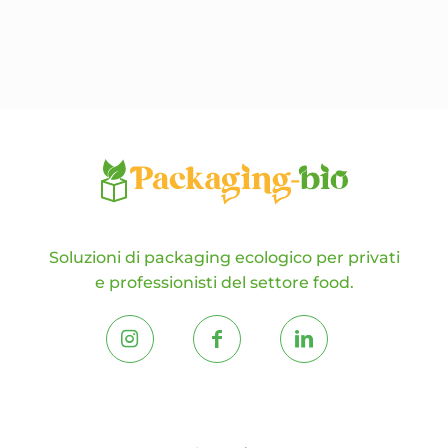
possono
essere
scelte
nella
pagina
del
prodotto
Soluzioni di packaging ecologico per privati
e professionisti del settore food.