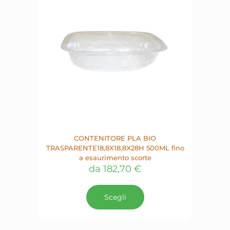
CONTENITORE PLA BIO
TRASPARENTE18,8X18,8X28H 500ML fino
a esaurimento scorte
da
182,70
€
Questo
prodotto
Scegli
ha
più
varianti.