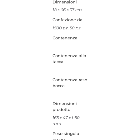
Dimensioni
18 × 66 × 37 cm
Confezione da
1500 pz, 50 pz
Contenenza
–
Contenenza alla
tacca
–
Contenenza raso
bocca
–
Dimensioni
prodotto
165 x 47 x h50
mm
Peso singolo
pezzo