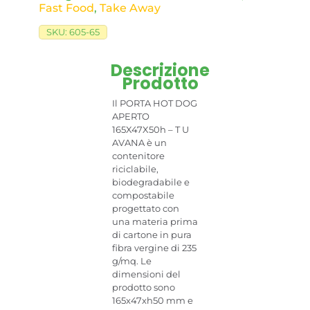
Fast Food
,
Take Away
SKU:
605-65
Descrizione
Prodotto
Il PORTA HOT DOG
APERTO
165X47X50h – T U
AVANA è un
contenitore
riciclabile,
biodegradabile e
compostabile
progettato con
una materia prima
di cartone in pura
fibra vergine di 235
g/mq. Le
dimensioni del
prodotto sono
165x47xh50 mm e