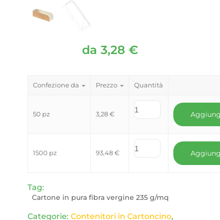
da
3,28
€
Confezione da
Prezzo
Quantità
50 pz
3,28
€
Aggiung
1500 pz
93,48
€
Aggiung
Tag:
Cartone in pura fibra vergine 235 g/mq
Categorie:
Contenitori in Cartoncino
,