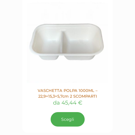
VASCHETTA POLPA 1000ML –
22,9×15,3×5,7cm 2 SCOMPARTI
da
45,44
€
Questo
prodotto
Scegli
ha
più
varianti.