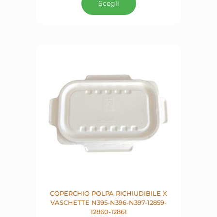
Scegli
ha
più
varianti.
Le
opzioni
possono
essere
scelte
nella
pagina
del
prodotto
COPERCHIO POLPA RICHIUDIBILE X
VASCHETTE N395-N396-N397-12859-
12860-12861