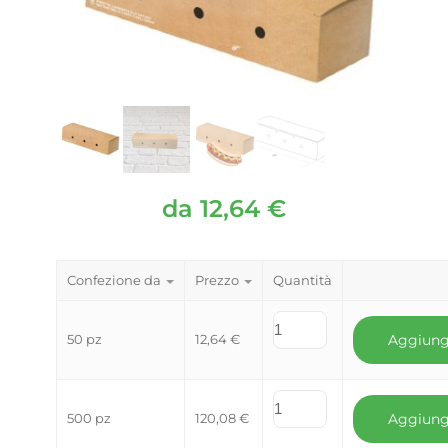
da
12,64
€
Confezione da
Prezzo
Quantità
50 pz
12,64
€
Aggiung
500 pz
120,08
€
Aggiung