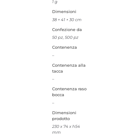
1 g
Dimensioni
38 × 41 × 30 cm
Confezione da
50 pz, 500 pz
Contenenza
–
Contenenza alla
tacca
–
Contenenza raso
bocca
–
Dimensioni
prodotto
230 x 74 x h54
mm