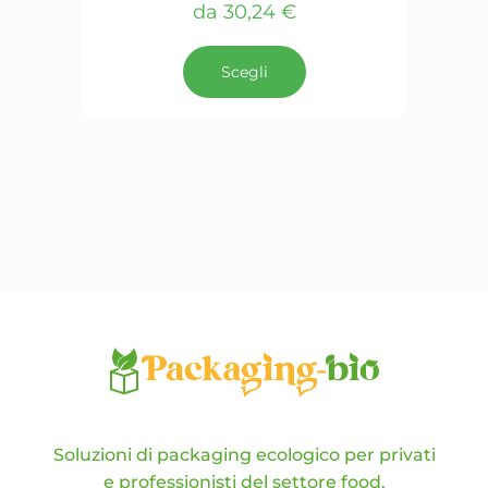
da
30,24
€
Questo
prodotto
Scegli
ha
più
varianti.
Le
opzioni
possono
essere
scelte
nella
pagina
del
prodotto
Soluzioni di packaging ecologico per privati
e professionisti del settore food.