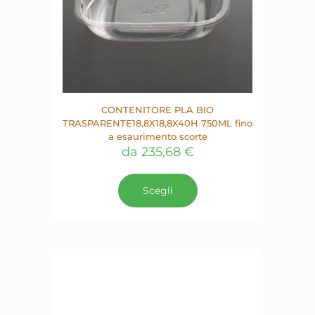
CONTENITORE PLA BIO
TRASPARENTE18,8X18,8X40H 750ML fino
a esaurimento scorte
da
235,68
€
Questo
prodotto
Scegli
ha
più
varianti.
Le
opzioni
possono
essere
scelte
nella