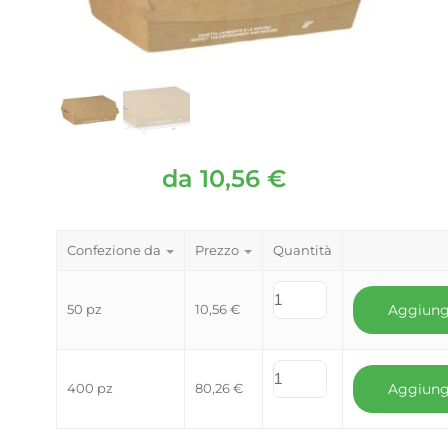
da
10,56
€
Confezione da
Prezzo
Quantità
50 pz
10,56
€
Aggiung
400 pz
80,26
€
Aggiung