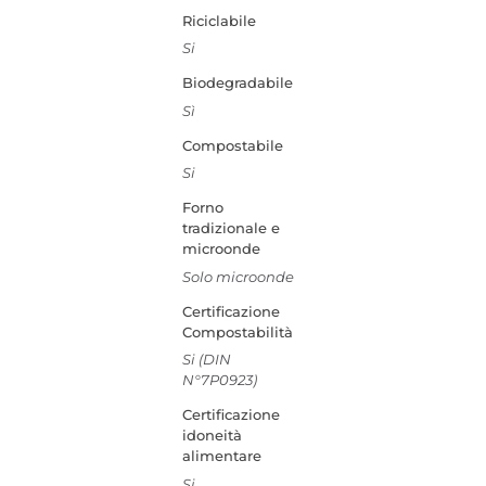
Riciclabile
Si
Biodegradabile
Sì
Compostabile
Si
Forno
tradizionale e
microonde
Solo microonde
Certificazione
Compostabilità
Si (DIN
N°7P0923)
Certificazione
idoneità
alimentare
Si