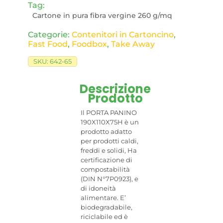
Tag:
Cartone in pura fibra vergine 260 g/mq
Categorie:
Contenitori in Cartoncino
,
Fast Food
,
Foodbox
,
Take Away
SKU:
642-65
Descrizione
Prodotto
Il PORTA PANINO
190X110X75H è un
prodotto adatto
per prodotti caldi,
freddi e solidi, Ha
certificazione di
compostabilità
(DIN N°7P0923), e
di idoneità
alimentare. E’
biodegradabile,
riciclabile ed è