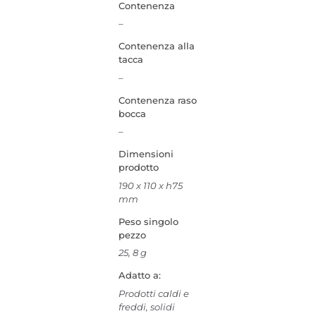
Contenenza
–
Contenenza alla
tacca
–
Contenenza raso
bocca
–
Dimensioni
prodotto
190 x 110 x h75
mm
Peso singolo
pezzo
25, 8 g
Adatto a:
Prodotti caldi e
freddi, solidi