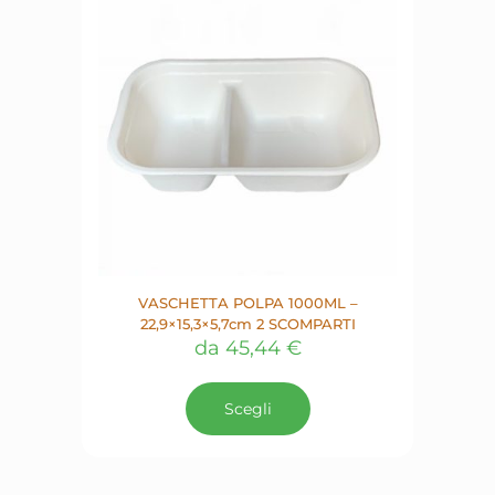
essere
scelte
nella
pagina
del
prodotto
VASCHETTA POLPA 1000ML –
22,9×15,3×5,7cm 2 SCOMPARTI
da
45,44
€
Questo
prodotto
Scegli
ha
più
varianti.
Le