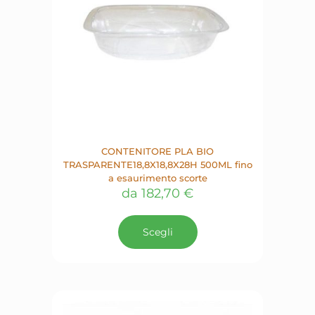
pagina
del
prodotto
CONTENITORE PLA BIO
TRASPARENTE18,8X18,8X28H 500ML fino
a esaurimento scorte
da
182,70
€
Questo
prodotto
Scegli
ha
più
varianti.
Le
opzioni
possono