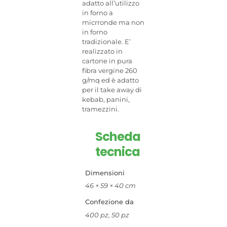
adatto all’utilizzo
in forno a
micrronde ma non
in forno
tradizionale. E’
realizzato in
cartone in pura
fibra vergine 260
g/mq ed è adatto
per il take away di
kebab, panini,
tramezzini.
Scheda
tecnica
Dimensioni
46 × 59 × 40 cm
Confezione da
400 pz, 50 pz