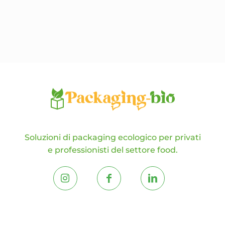
opzioni
possono
essere
scelte
nella
pagina
del
prodotto
Soluzioni di packaging ecologico per privati
e professionisti del settore food.