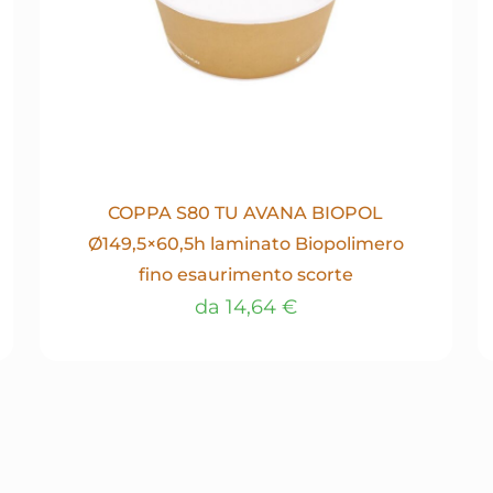
COPPA S80 TU AVANA BIOPOL
Ø149,5×60,5h laminato Biopolimero
fino esaurimento scorte
da
14,64
€
Questo
prodotto
ha
più
varianti.
Le