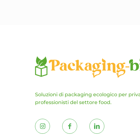
opzioni
possono
essere
scelte
nella
pagina
del
prodotto
Soluzioni di packaging ecologico per priva
professionisti del settore food.