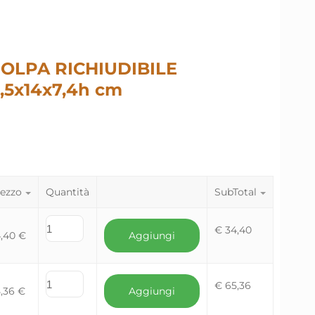
OLPA RICHIUDIBILE
,5x14x7,4h cm
ezzo
Quantità
SubTotal
€
34,40
4,40
€
Aggiungi
€
65,36
5,36
€
Aggiungi