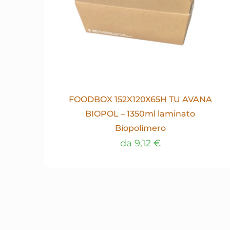
FOODBOX 152X120X65H TU AVANA
BIOPOL – 1350ml laminato
Biopolimero
da
9,12
€
Questo
prodotto
ha
più
varianti.
Le