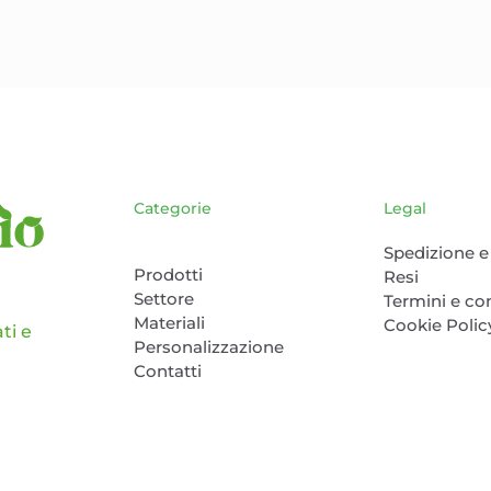
opzioni
possono
essere
scelte
nella
pagina
del
prodotto
Categorie
Legal
Spedizione e 
Prodotti
Resi
Settore
Termini e co
Materiali
Cookie Polic
ti e
Personalizzazione
Contatti