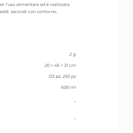
r l’uso alimentare ed è realizzata
freddi: secondi con contorno,
2 g
20 × 45 × 31 cm
125 pz, 250 pz
600 ml
–
–