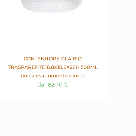
CONTENITORE PLA BIO
TRASPARENTE18,8X18,8X28H 500ML
fino a esaurimento scorte
da
182,70
€
Questo
prodotto
ha
più
varianti.
Le