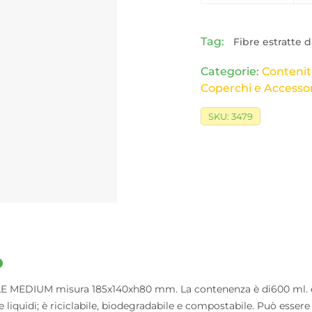
Tag:
Fibre estratte
Categorie:
Contenito
Coperchi e Accessor
SKU:
3479
o
EDIUM misura 185x140xh80 mm. La contenenza è di600 ml. e pe
 e liquidi; è riciclabile, biodegradabile e compostabile. Può essere