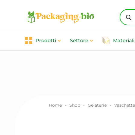
Produc
search
Prodotti
Settore
Materiali
Home
-
Shop
-
Gelaterie
-
Vaschette