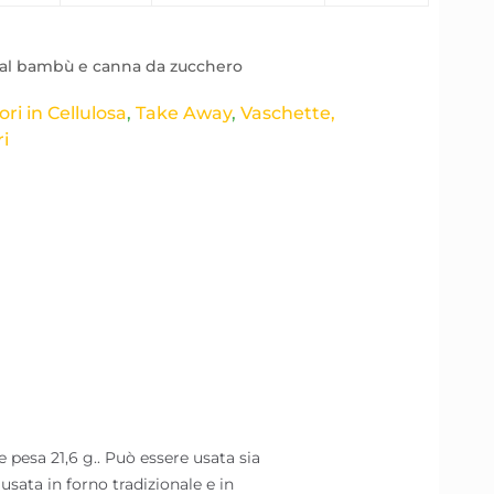
 dal bambù e canna da zucchero
ri in Cellulosa
,
Take Away
,
Vaschette,
i
sa 21,6 g.. Può essere usata sia
 usata in forno tradizionale e in