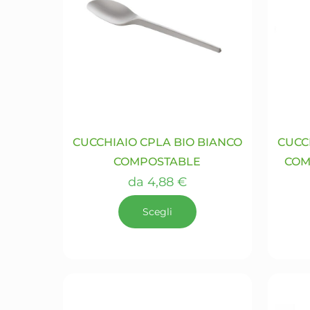
Le
opzioni
possono
essere
scelte
nella
pagina
del
prodotto
CUCCHIAIO CPLA BIO BIANCO
CUCC
COMPOSTABLE
COM
da
4,88
€
Scegli
Questo
prodotto
ha
più
varianti.