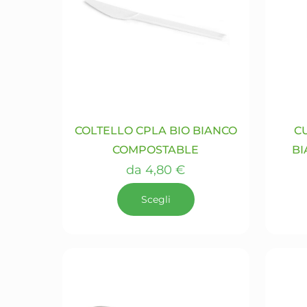
COLTELLO CPLA BIO BIANCO
C
COMPOSTABLE
BI
da
4,80
€
Scegli
Questo
prodotto
ha
più
varianti.