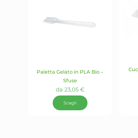
Le
opzioni
possono
essere
scelte
nella
pagina
del
prodotto
Cuc
Paletta Gelato in PLA Bio –
Sfuse
da
23,05
€
Scegli
Questo
prodotto
ha