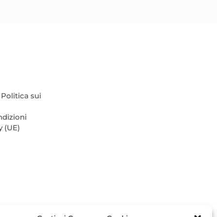
Politica sui
ndizioni
y (UE)