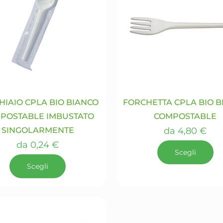
Le
Le
opzioni
opzioni
possono
possono
essere
essere
scelte
scelte
nella
nella
pagina
pagina
del
del
prodotto
prodotto
HIAIO CPLA BIO BIANCO
FORCHETTA CPLA BIO B
POSTABLE IMBUSTATO
COMPOSTABLE
SINGOLARMENTE
da
4,80
€
da
0,24
€
Scegli
Scegli
Questo
prodotto
Questo
ha
prodotto
più
ha
varianti.