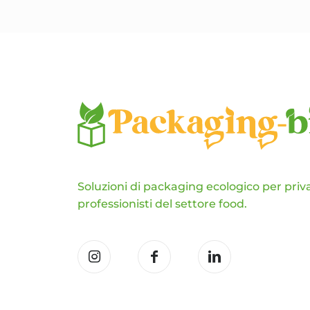
più
varianti.
Le
opzioni
possono
essere
scelte
nella
pagina
del
prodotto
Soluzioni di packaging ecologico per priva
professionisti del settore food.