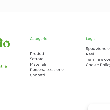
Le
opzioni
possono
essere
scelte
nella
pagina
Categorie
Legal
del
Spedizione e 
prodotto
Prodotti
Resi
Settore
Termini e co
Materiali
Cookie Polic
ti e
Personalizzazione
Contatti