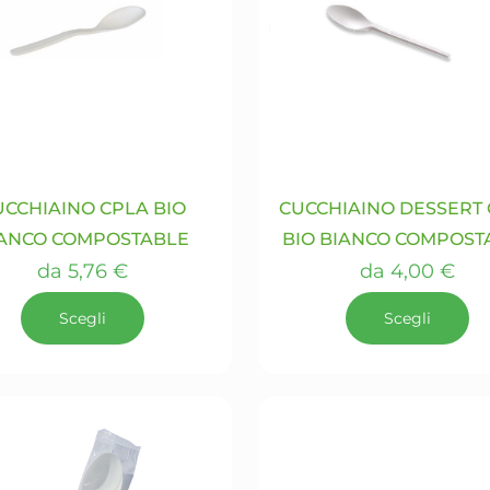
UCCHIAINO CPLA BIO
CUCCHIAINO DESSERT
ANCO COMPOSTABLE
BIO BIANCO COMPOST
da
5,76
€
da
4,00
€
Scegli
Scegli
Questo
Questo
prodotto
prodotto
ha
ha
più
più
varianti.
varianti.