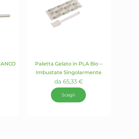
Le
opzioni
possono
essere
scelte
nella
pagina
del
IANCO
Paletta Gelato in PLA Bio –
prodotto
Imbustate Singolarmente
da
65,33
€
Scegli
Questo
prodotto
ha
più
varianti.