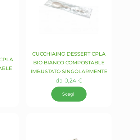
CUCCHIAINO DESSERT CPLA
 CPLA
BIO BIANCO COMPOSTABLE
ABLE
IMBUSTATO SINGOLARMENTE
da
0,24
€
Scegli
Questo
prodotto
ha
più
varianti.