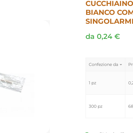
CUCCHIAINO
BIANCO CO
SINGOLARM
da
0,24
€
Confezione da
Pr
1 pz
0
300 pz
6