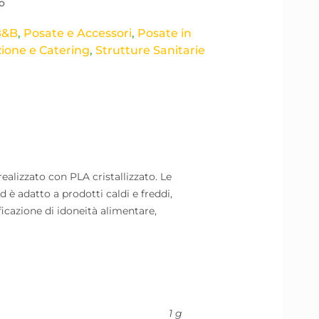
to
B&B
,
Posate e Accessori
,
Posate in
zione e Catering
,
Strutture Sanitarie
zato con PLA cristallizzato. Le
è adatto a prodotti caldi e freddi,
ficazione di idoneità alimentare,
1 g