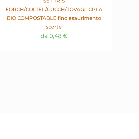
SET TRIS
FORCH/COLTEL/CUCCH/TOVAGL CPLA
BIO COMPOSTABLE fino esaurimento
scorte
da
0,48
€
Questo
prodotto
ha
più
varianti.
Le
opzioni
possono
essere
scelte
nella
pagina
del