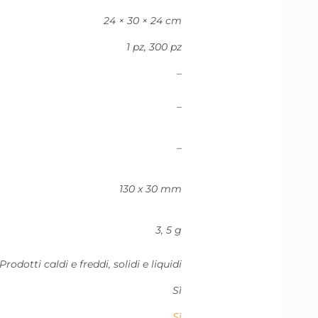
24 × 30 × 24 cm
1 pz, 300 pz
–
–
–
130 x 30 mm
3, 5 g
Prodotti caldi e freddi, solidi e liquidi
Sì
Sì