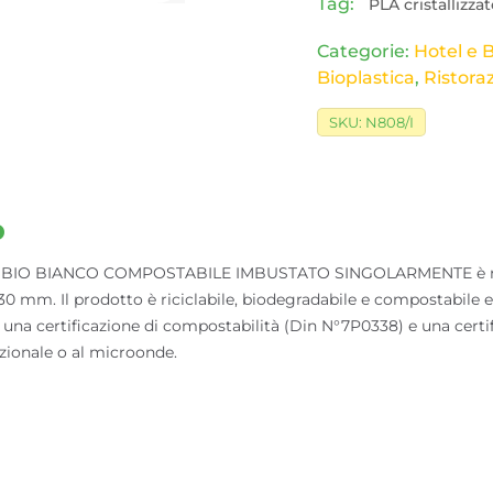
Tag:
PLA cristallizza
Categorie:
Hotel e 
Bioplastica
,
Ristora
SKU:
N808/I
o
BIO BIANCO COMPOSTABILE IMBUSTATO SINGOLARMENTE è realiz
 mm. Il prodotto è riciclabile, biodegradabile e compostabile ed 
he una certificazione di compostabilità (Din N°7P0338) e una certi
izionale o al microonde.