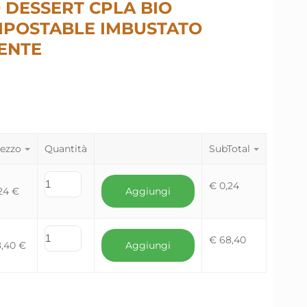
 DESSERT CPLA BIO
MPOSTABLE IMBUSTATO
ENTE
ezzo
Quantità
SubTotal
€
0,24
,24
€
Aggiungi
€
68,40
8,40
€
Aggiungi