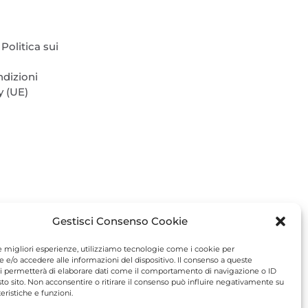
prodotto
Politica sui
ndizioni
y (UE)
Gestisci Consenso Cookie
le migliori esperienze, utilizziamo tecnologie come i cookie per
e/o accedere alle informazioni del dispositivo. Il consenso a queste
i permetterà di elaborare dati come il comportamento di navigazione o ID
sto sito. Non acconsentire o ritirare il consenso può influire negativamente su
eristiche e funzioni.