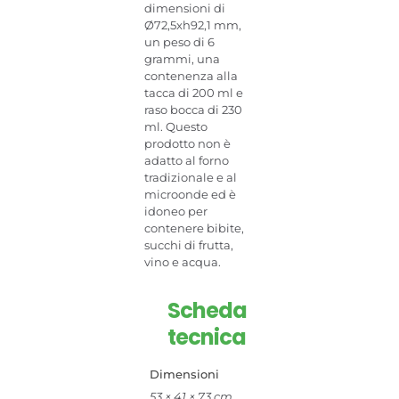
dimensioni di
Ø72,5xh92,1 mm,
un peso di 6
grammi, una
contenenza alla
tacca di 200 ml e
raso bocca di 230
ml. Questo
prodotto non è
adatto al forno
tradizionale e al
microonde ed è
idoneo per
contenere bibite,
succhi di frutta,
vino e acqua.
Scheda
tecnica
Dimensioni
53 × 41 × 73 cm