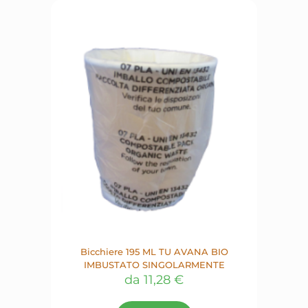
possono
essere
scelte
nella
pagina
del
prodotto
Bicchiere 195 ML TU AVANA BIO
IMBUSTATO SINGOLARMENTE
da
11,28
€
Questo