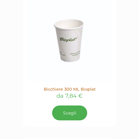
Bicchiere 300 ML Bioplat
da
7,84
€
Questo
prodotto
Scegli
ha
più
varianti.
Le
opzioni