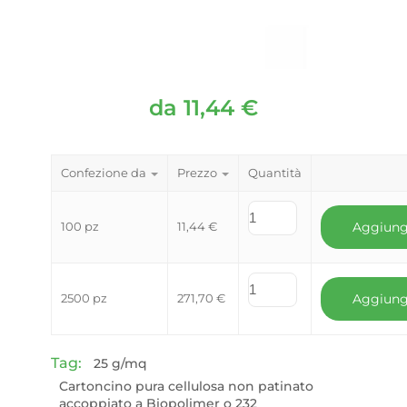
da
11,44
€
Confezione da
Prezzo
Quantità
100 pz
11,44
€
Aggiung
2500 pz
271,70
€
Aggiung
Tag:
25 g/mq
Cartoncino pura cellulosa non patinato
accoppiato a Biopolimer o 232