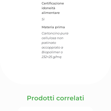
Certificazione
idoneità
alimentare
Si
Materia prima
Cartoncino pura
cellulosa non
patinato
accoppiato a
Biopolimer o
232+25 g/mq
Prodotti correlati