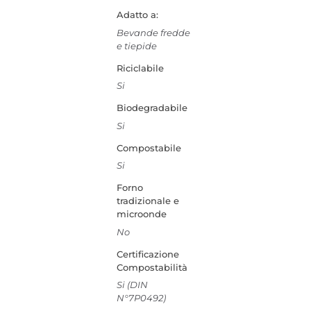
Adatto a:
Bevande fredde
e tiepide
Riciclabile
Si
Biodegradabile
Si
Compostabile
Si
Forno
tradizionale e
microonde
No
Certificazione
Compostabilità
Si (DIN
N°7P0492)