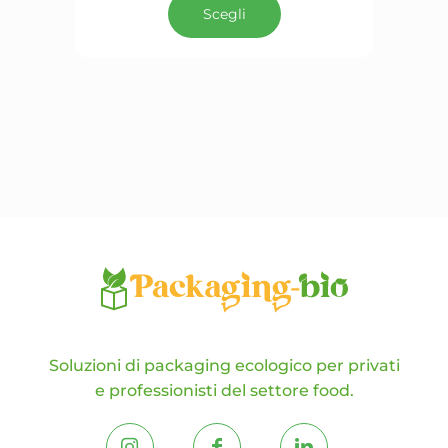
prodotto
Scegli
ha
più
varianti.
Le
opzioni
possono
essere
scelte
nella
pagina
del
prodotto
Soluzioni di packaging ecologico per privati
e professionisti del settore food.