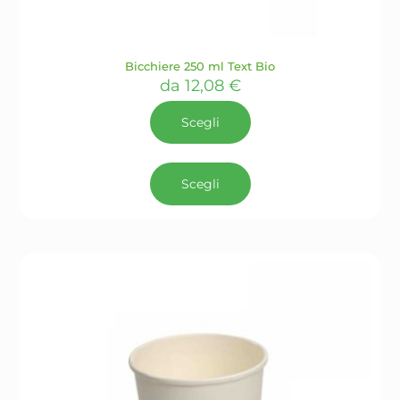
Bicchiere 250 ml Text Bio
da
12,08
€
Scegli
Questo
prodotto
Scegli
ha
più
varianti.
Le
opzioni
possono
essere
scelte
nella
pagina
del
prodotto