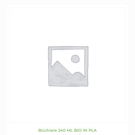
Le
opzioni
possono
essere
scelte
nella
pagina
del
prodotto
Bicchiere 240 ML BIO IN PLA