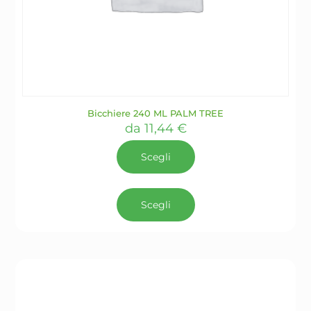
Bicchiere 240 ML PALM TREE
da
11,44
€
Scegli
Questo
prodotto
Scegli
ha
più
varianti.
Le
opzioni
possono
essere
scelte