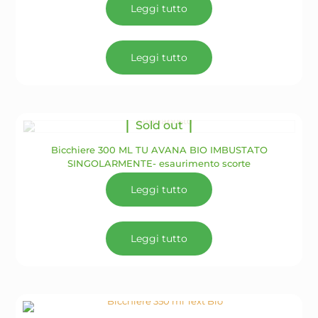
nella
Leggi tutto
pagina
del
prodotto
Leggi tutto
Sold out
Bicchiere 300 ML TU AVANA BIO IMBUSTATO
SINGOLARMENTE- esaurimento scorte
Leggi tutto
Leggi tutto