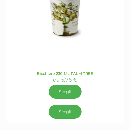
Bicchiere 230 ML PALM TREE
da
5,76
€
Scegli
Questo
prodotto
Scegli
ha
più
varianti.