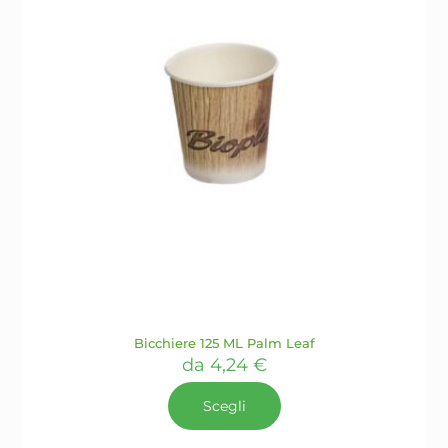
nella
pagina
del
prodotto
Bicchiere 125 ML Palm Leaf
da
4,24
€
Scegli
Questo