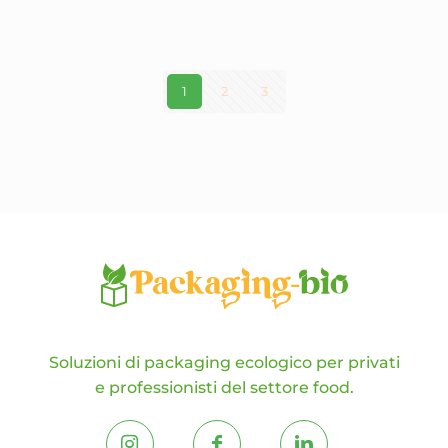
varianti.
Le
opzioni
possono
essere
1
2
3
scelte
nella
pagina
del
prodotto
Soluzioni di packaging ecologico per privati
e professionisti del settore food.