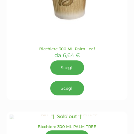
Bicchiere 300 ML Palm Leaf
da
6,64
€
Scegli
Questo
prodotto
Scegli
ha
più
varianti.
Le
opzioni
Sold out
possono
essere
Bicchiere 300 ML PALM TREE
scelte