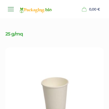
0,00
€
25 g/mq