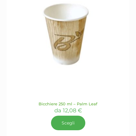
nella
pagina
del
prodotto
Bicchiere 250 ml – Palm Leaf
da
12,08
€
Scegli
Questo