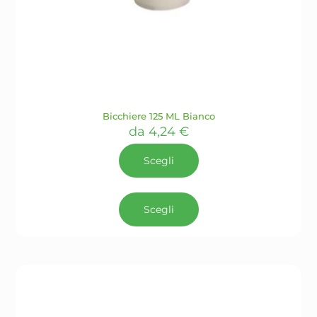
Bicchiere 125 ML Bianco
da
4,24
€
Scegli
Questo
prodotto
Scegli
ha
più
varianti.
Le
opzioni
possono
essere
scelte