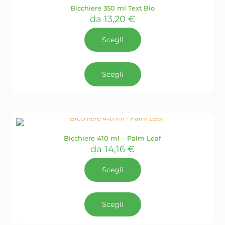
Bicchiere 350 ml Text Bio
da
13,20
€
Scegli
Questo
prodotto
Scegli
ha
più
varianti.
Le
opzioni
possono
essere
Bicchiere 410 ml – Palm Leaf
scelte
da
14,16
€
nella
pagina
Scegli
del
prodotto
Questo
prodotto
Scegli
ha
più