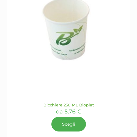
nella
pagina
del
prodotto
Bicchiere 230 ML Bioplat
da
5,76
€
Scegli
Questo