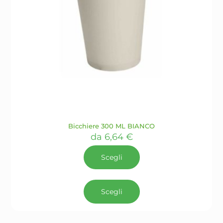
Bicchiere 300 ML BIANCO
da
6,64
€
Scegli
Questo
prodotto
Scegli
ha
più
varianti.