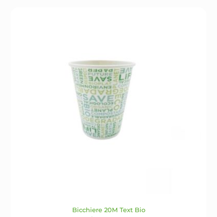
Le
opzioni
possono
essere
scelte
nella
pagina
del
prodotto
Bicchiere 20M Text Bio