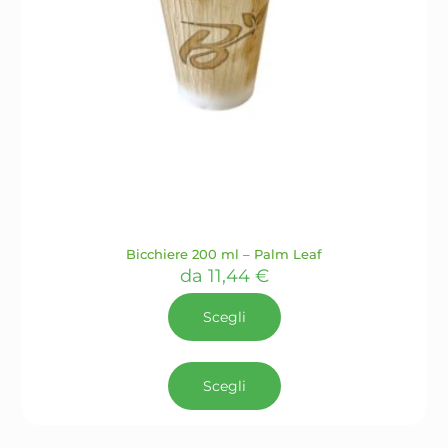
Bicchiere 200 ml – Palm Leaf
da
11,44
€
Scegli
Questo
prodotto
Scegli
ha
più
varianti.