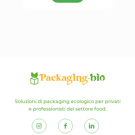
più
varianti.
Le
opzioni
possono
essere
scelte
nella
pagina
del
prodotto
Soluzioni di packaging ecologico per privati
e professionisti del settore food.