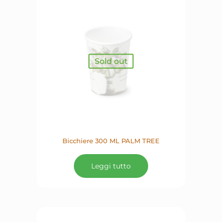
essere
scelte
nella
pagina
del
prodotto
Sold out
Bicchiere 300 ML PALM TREE
Leggi tutto