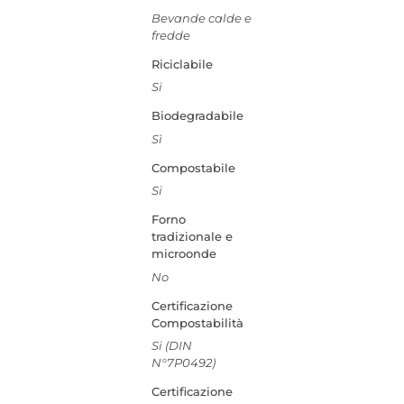
Bevande calde e
fredde
Riciclabile
Si
Biodegradabile
Sì
Compostabile
Si
Forno
tradizionale e
microonde
No
Certificazione
Compostabilità
Si (DIN
N°7P0492)
Certificazione