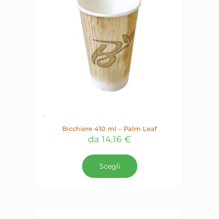
Bicchiere 410 ml – Palm Leaf
da
14,16
€
Questo
prodotto
Scegli
ha
più
varianti.
Le
opzioni
possono