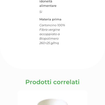
idoneità
alimentare
Si
Materia prima
Cartoncino 100%
Fibra vergine
accoppiato a
Biopolimero
260+25 g/mq
Prodotti correlati