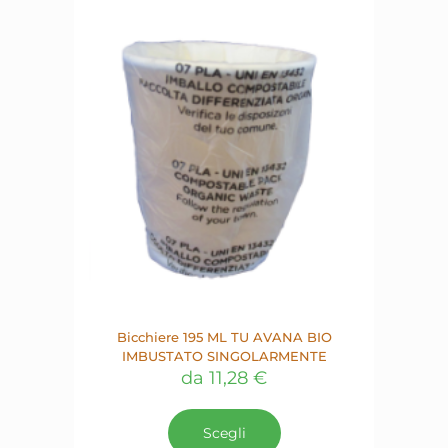
Bicchiere 195 ML TU AVANA BIO
IMBUSTATO SINGOLARMENTE
da
11,28
€
Questo
prodotto
Scegli
ha