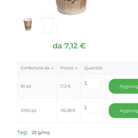
da
7,12
€
Confezione da
Prezzo
Quantità
50 pz
7,12
€
Aggiung
1000 pz
135,28
€
Aggiung
Tag:
25 g/mq