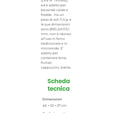
(DIN N° 7P0492)
ed è adatto per
bevande calde e
fredde . Ha un
peso di soli 11,5 g. e
le sue dimensioni
sono Ø90,2xh113,1
mm, non è idoneo
all’uso in forno
tradizionale e in
microonde. E’
adatto per
contenere birra,
frullati,
cappuccini, bibite.
Scheda
tecnica
Dimensioni
46 × 53 × 37 cm