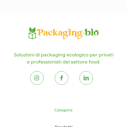
nella
pagina
del
prodotto
Soluzioni di packaging ecologico per privati
e professionisti del settore food.
Categorie