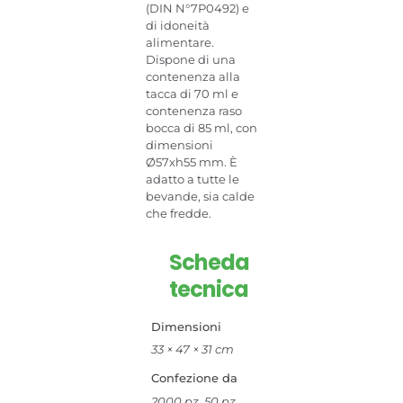
(DIN N°7P0492) e
di idoneità
alimentare.
Dispone di una
contenenza alla
tacca di 70 ml e
contenenza raso
bocca di 85 ml, con
dimensioni
Ø57xh55 mm. È
adatto a tutte le
bevande, sia calde
che fredde.
Scheda
tecnica
Dimensioni
33 × 47 × 31 cm
Confezione da
2000 pz, 50 pz