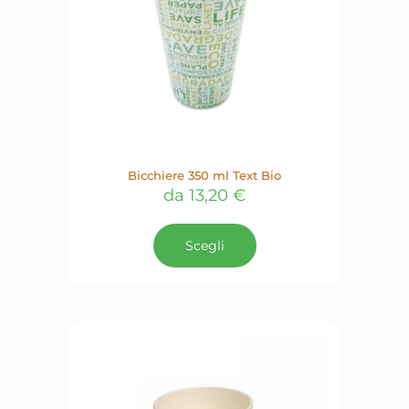
Bicchiere 350 ml Text Bio
da
13,20
€
Questo
prodotto
Scegli
ha
più
varianti.
Le
opzioni
possono
essere
scelte
nella
pagina