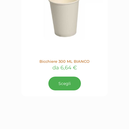
del
prodotto
Bicchiere 300 ML BIANCO
da
6,64
€
Questo
prodotto
Scegli
ha
più
varianti.
Le
opzioni
possono
essere
scelte