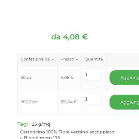
da
4,08
€
Confezione da
Prezzo
Quantità
50 pz
4,08
€
Aggiung
2000 pz
155,04
€
Aggiung
Tag:
25 g/mq
Cartoncino 100% Fibra vergine accoppiato
a Biopolimero 195