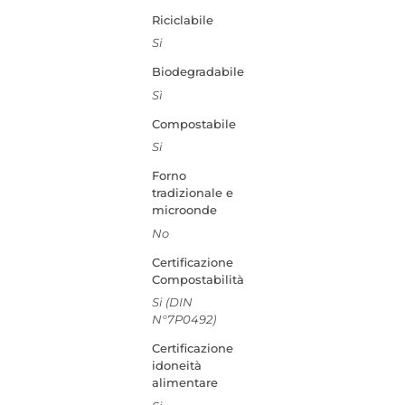
Riciclabile
Si
Biodegradabile
Sì
Compostabile
Si
Forno
tradizionale e
microonde
No
Certificazione
Compostabilità
Si (DIN
N°7P0492)
Certificazione
idoneità
alimentare