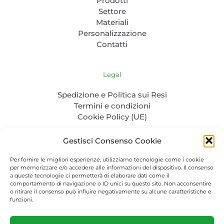
Prodotti
Settore
Materiali
Personalizzazione
Contatti
Legal
Spedizione e Politica sui Resi
Termini e condizioni
Cookie Policy (UE)
Gestisci Consenso Cookie
Per fornire le migliori esperienze, utilizziamo tecnologie come i cookie
per memorizzare e/o accedere alle informazioni del dispositivo. Il consenso
a queste tecnologie ci permetterà di elaborare dati come il
comportamento di navigazione o ID unici su questo sito. Non acconsentire
o ritirare il consenso può influire negativamente su alcune caratteristiche e
P. IVA: 04986830232 - C.F. CLENTL85L31Z100Q - PEC:
funzioni.
cela.nertil@pec.it
Packaging-bio.com © 2023. All Rights Reserved.