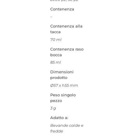
Contenenza
–
Contenenza alla
tacca
70 ml
Contenenza raso
bocca
85 ml
Dimensioni
prodotto
Ø57 x h55 mm
Peso singolo
pezzo
3 g
Adatto a:
Bevande calde e
fredde