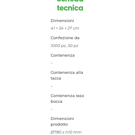
tecnica
Dimensioni
41 × 34 × 27 cm
Confezione da
1000 pz, 50 pz
Contenenza
–
Contenenza alla
tacca
–
Contenenza raso
bocca
–
Dimensioni
prodotto
Ø780 x h10 mm