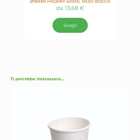
Ø96MM H102MM 400ML RASO BOCCA
da
13,68
€
Scegli
Ti potrebbe interessare…