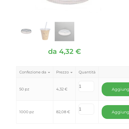
da
4,32
€
Confezione da
Prezzo
Quantità
50 pz
4,32
€
Aggiung
1000 pz
82,08
€
Aggiung