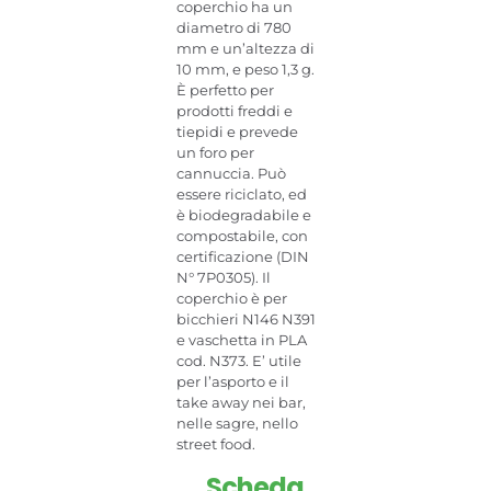
coperchio ha un
diametro di 780
mm e un’altezza di
10 mm, e peso 1,3 g.
È perfetto per
prodotti freddi e
tiepidi e prevede
un foro per
cannuccia. Può
essere riciclato, ed
è biodegradabile e
compostabile, con
certificazione (DIN
N° 7P0305). Il
coperchio è per
bicchieri N146 N391
e vaschetta in PLA
cod. N373. E’ utile
per l’asporto e il
take away nei bar,
nelle sagre, nello
street food.
Scheda