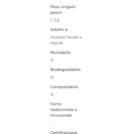
Peso singolo
pezzo
1, 3 g
Adatto a:
Prodotti freddi e
tiepidi
Riciclabile
Si
Biodegradabile
Sì
Compostabile
Si
Forno
tradizionale e
microonde
–
Certificazione