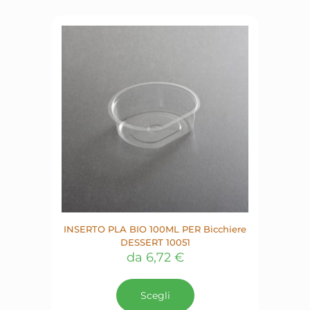
INSERTO PLA BIO 100ML PER Bicchiere
DESSERT 10051
da
6,72
€
Scegli