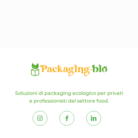
Le
opzioni
possono
essere
scelte
nella
pagina
del
prodotto
Soluzioni di packaging ecologico per privati
e professionisti del settore food.