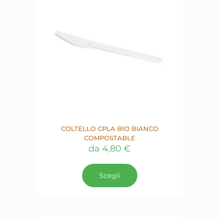
scelte
nella
pagina
del
prodotto
COLTELLO CPLA BIO BIANCO
COMPOSTABLE
da
4,80
€
Questo
prodotto
Scegli
ha
più
varianti.
Le
opzioni