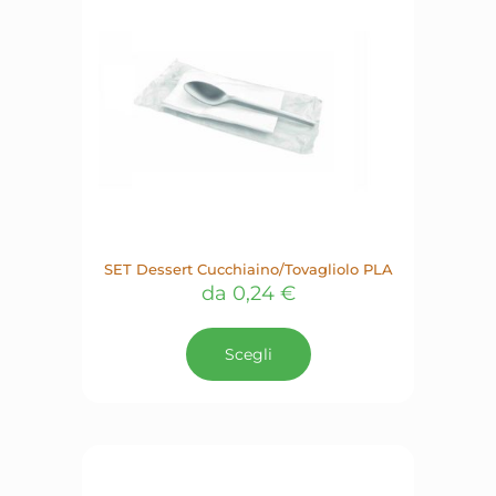
SET Dessert Cucchiaino/Tovagliolo PLA
da
0,24
€
Questo
prodotto
Scegli
ha
più
varianti.
Le
opzioni
possono
essere