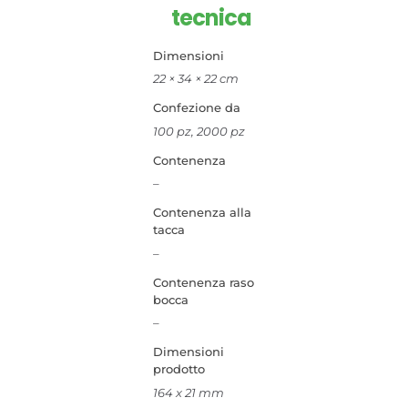
tecnica
Dimensioni
22 × 34 × 22 cm
Confezione da
100 pz, 2000 pz
Contenenza
–
Contenenza alla
tacca
–
Contenenza raso
bocca
–
Dimensioni
prodotto
164 x 21 mm