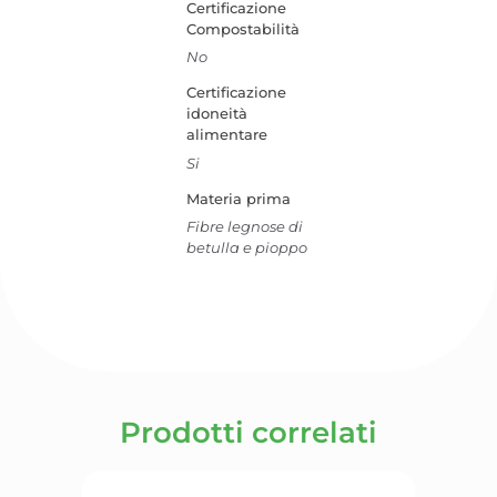
Certificazione
Compostabilità
No
Certificazione
idoneità
alimentare
Si
Materia prima
Fibre legnose di
betulla e pioppo
Prodotti correlati