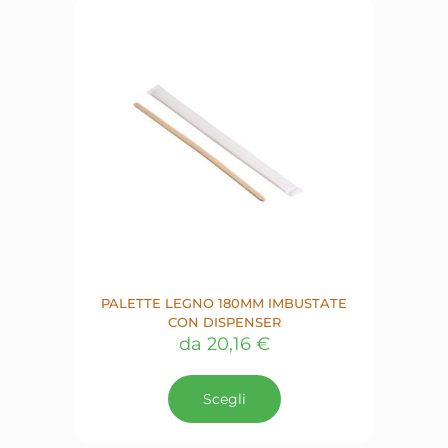
possono
essere
scelte
nella
pagina
del
prodotto
PALETTE LEGNO 180MM IMBUSTATE
CON DISPENSER
da
20,16
€
Questo
prodotto
Scegli
ha
più
varianti.