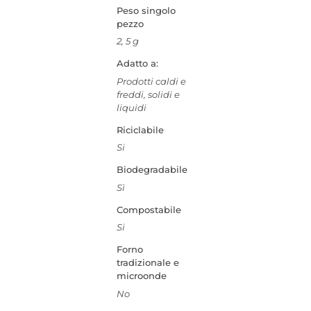
Peso singolo
pezzo
2, 5 g
Adatto a:
Prodotti caldi e
freddi, solidi e
liquidi
Riciclabile
Si
Biodegradabile
Sì
Compostabile
Si
Forno
tradizionale e
microonde
No