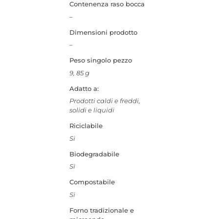
Contenenza raso bocca
–
Dimensioni prodotto
–
Peso singolo pezzo
9, 85 g
Adatto a:
Prodotti caldi e freddi,
solidi e liquidi
Riciclabile
Si
Biodegradabile
Sì
Compostabile
Si
Forno tradizionale e