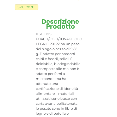
SKU:
20381
Descrizione
Prodotto
Il SET BIS
FORCH/COLT/TOVAGLIOLO
LEGNO 250PZ ha un peso
del singolo pezzo di 9,85
g..È adatto per prodotti
caldi e freddi, solidi. È
riciclabile, biodegradabile
e compostabile ma non è
adatto per forni a
microonde ma ha
ottenuto una
certificazione di idoneità
alimentare. I materiali
utilizzati sono buste con
carta avana politatenata,
le posate sono in fibre di
legno e di betulla o