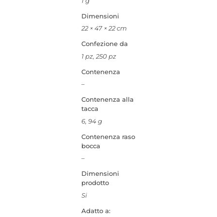
1 g
Dimensioni
22 × 47 × 22 cm
Confezione da
1 pz, 250 pz
Contenenza
–
Contenenza alla
tacca
6, 94 g
Contenenza raso
bocca
–
Dimensioni
prodotto
Si
Adatto a: