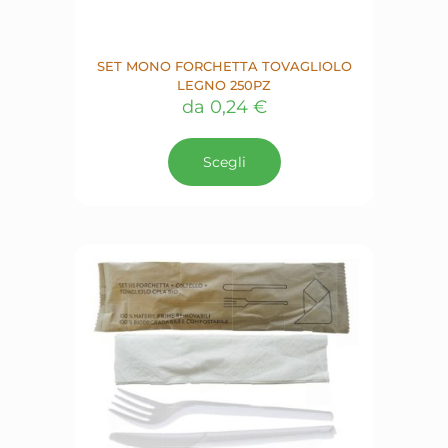
SET MONO FORCHETTA TOVAGLIOLO
LEGNO 250PZ
da
0,24
€
Questo
prodotto
Scegli
ha
più
varianti.
Le
opzioni
possono
essere
scelte
nella
pagina
del
prodotto