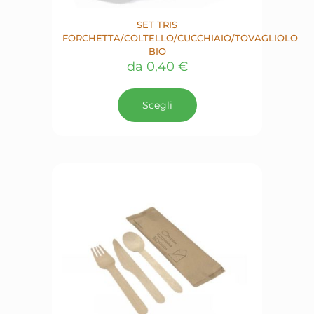
SET TRIS
FORCHETTA/COLTELLO/CUCCHIAIO/TOVAGLIOLO
BIO
da
0,40
€
Questo
prodotto
Scegli
ha
più
varianti.
Le
opzioni
possono
essere
scelte
nella
pagina
del
prodotto