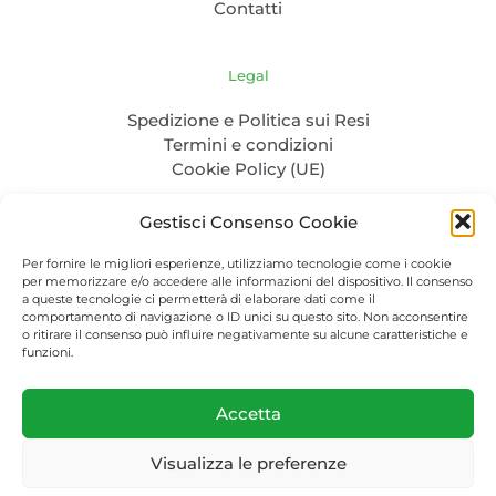
Contatti
Legal
Spedizione e Politica sui Resi
Termini e condizioni
Cookie Policy (UE)
Gestisci Consenso Cookie
Per fornire le migliori esperienze, utilizziamo tecnologie come i cookie
per memorizzare e/o accedere alle informazioni del dispositivo. Il consenso
a queste tecnologie ci permetterà di elaborare dati come il
comportamento di navigazione o ID unici su questo sito. Non acconsentire
o ritirare il consenso può influire negativamente su alcune caratteristiche e
P. IVA: 04986830232 - C.F. CLENTL85L31Z100Q - PEC:
funzioni.
cela.nertil@pec.it
Packaging-bio.com © 2023. All Rights Reserved.
Accetta
Visualizza le preferenze
0