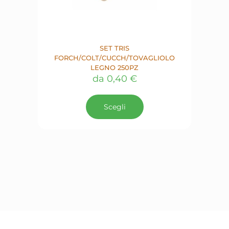
SET TRIS
FORCH/COLT/CUCCH/TOVAGLIOLO
LEGNO 250PZ
da
0,40
€
Questo
prodotto
Scegli
ha
più
varianti.
Le
opzioni
possono
essere
scelte
nella
pagina
del
prodotto