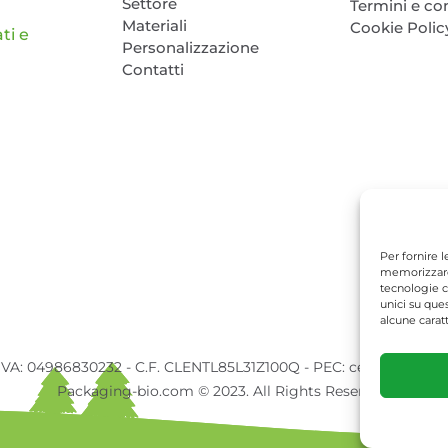
Settore
Termini e co
Materiali
Cookie Polic
ti e
Personalizzazione
Contatti
Per fornire 
memorizzare 
tecnologie c
unici su que
alcune caratt
 IVA: 04986830232 - C.F. CLENTL85L31Z100Q - PEC: cela.nertil@pec
Packaging-bio.com © 2023. All Rights Reserved.