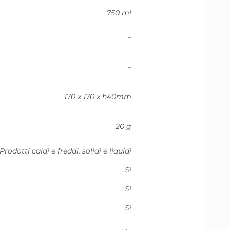
750 ml
–
–
170 x 170 x h40mm
20 g
Prodotti caldi e freddi, solidi e liquidi
Si
Sì
Si