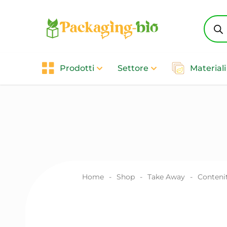
Produ
searc
Prodotti
Settore
Materiali
Home
-
Shop
-
Take Away
-
Contenit