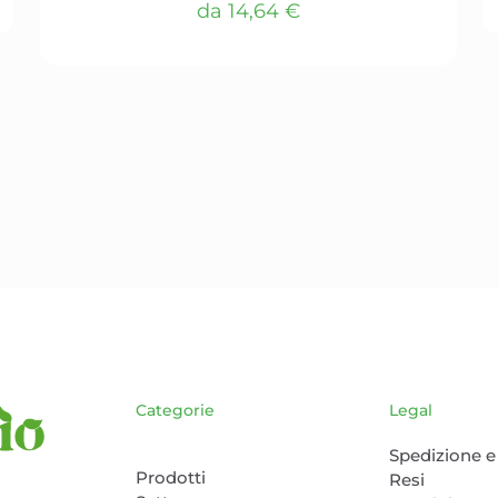
da
14,64
€
Questo
prodotto
ha
più
varianti.
Le
opzioni
possono
essere
scelte
nella
pagina
del
prodotto
Categorie
Legal
Spedizione e 
Prodotti
Resi