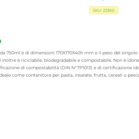
SKU:
23360
o
50ml è di dimensioni 170X170X40h mm e il peso del singolo pe
oltre è riciclabile, biodegradabile e compostabile. Non è idonea 
icazione di compostabilità (DIN N°7P1013) e di certificazione ido
deale come contenitore per pasta, insalate, frutta, cereali o pesce