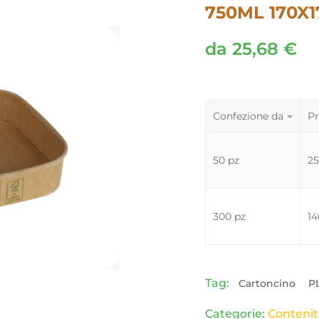
750ML 170X
da
25,68
€
Confezione da
Pr
50 pz
2
300 pz
14
Tag:
Cartoncino
P
Categorie:
Contenit