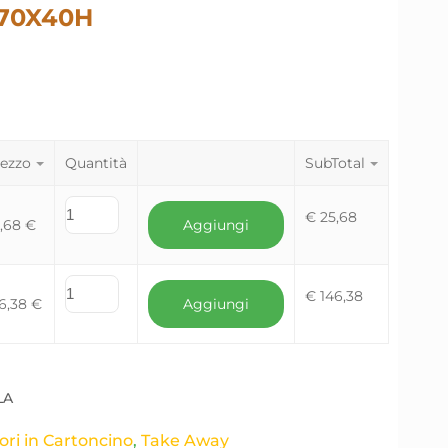
170X40H
ezzo
Quantità
SubTotal
€
25,68
5,68
€
Aggiungi
€
146,38
6,38
€
Aggiungi
LA
ori in Cartoncino
,
Take Away