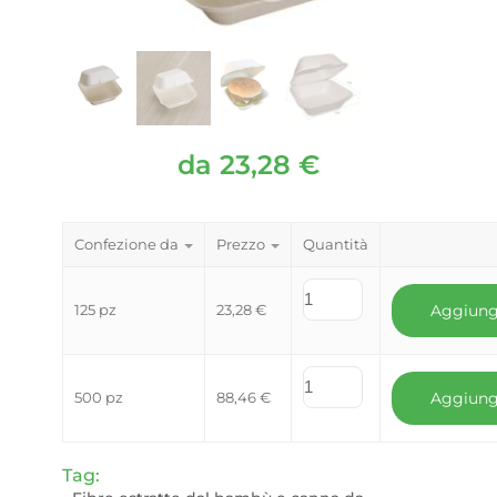
da
23,28
€
Confezione da
Prezzo
Quantità
125 pz
23,28
€
Aggiung
500 pz
88,46
€
Aggiung
Tag: