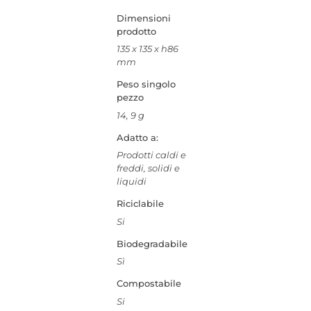
Dimensioni
prodotto
135 x 135 x h86
mm
Peso singolo
pezzo
14, 9 g
Adatto a:
Prodotti caldi e
freddi, solidi e
liquidi
Riciclabile
Si
Biodegradabile
Sì
Compostabile
Si