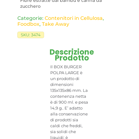
Fibre estratte dal bambù e canna da
zucchero
Categorie:
Contenitori in Cellulosa
,
Foodbox
,
Take Away
SKU:
3474
Descrizione
Prodotto
Il BOX BURGER
POLPA LARGE è
un prodotto di
dimensioni
135x135x86 mm. La
contenenza netta
è di 900 ml. e pesa
14,9 g.. E’ adatto
alla conservazione
di prodotti sia
caldi che freddi,
sia solidi che
liquidi; è