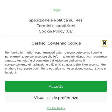
Legal
Spedizione e Politica sui Resi
Termini e condizioni
Cookie Policy (UE)
Gestisci Consenso Cookie
Per fornire le migliori esperienze, utilizziamo tecnologie come i cookie
per memorizzare e/o accedere alle informazioni del dispositivo. Il consenso
a queste tecnologie ci permetterà di elaborare dati come il
comportamento di navigazione o ID unici su questo sito. Non acconsentire
o ritirare il consenso può influire negativamente su alcune caratteristiche e
P. IVA: 04986830232 - C.F. CLENTL85L31Z100Q - PEC:
funzioni.
cela.nertil@pec.it
Packaging-bio.com © 2023. All Rights Reserved.
Accetta
Visualizza le preferenze
0
Cookie Policy