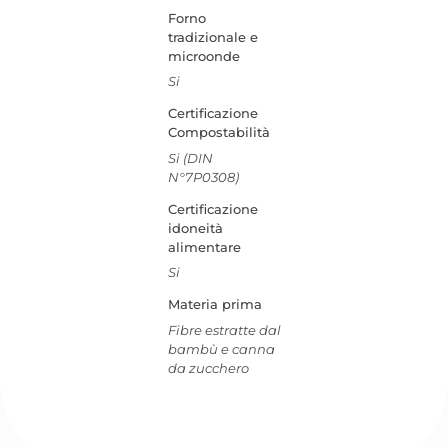
Forno
tradizionale e
microonde
Si
Certificazione
Compostabilità
Si (DIN
N°7P0308)
Certificazione
idoneità
alimentare
Si
Materia prima
Fibre estratte dal
bambù e canna
da zucchero