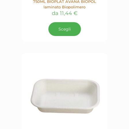
750ML BIOPLAT AVANA BIOPOL
laminato Biopolimero
da
11,44
€
Questo
prodotto
Scegli
ha
più
varianti.
Le
opzioni
possono
essere
scelte
nella
pagina
del
prodotto