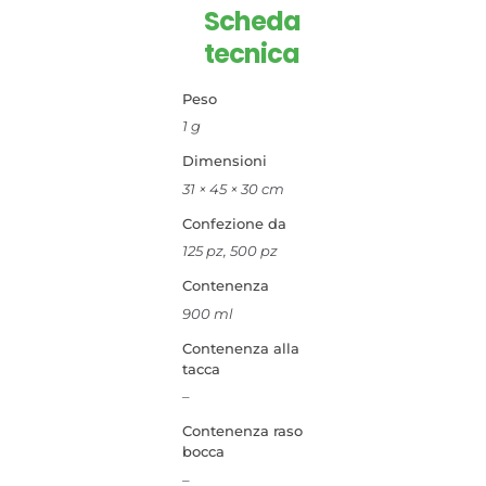
Scheda
tecnica
Peso
1 g
Dimensioni
31 × 45 × 30 cm
Confezione da
125 pz, 500 pz
Contenenza
900 ml
Contenenza alla
tacca
–
Contenenza raso
bocca
–