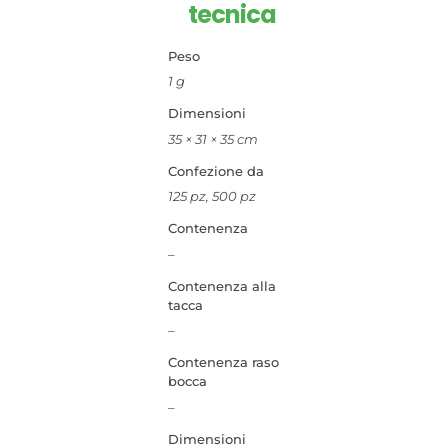
tecnica
Peso
1 g
Dimensioni
35 × 31 × 35 cm
Confezione da
125 pz, 500 pz
Contenenza
–
Contenenza alla
tacca
–
Contenenza raso
bocca
–
Dimensioni