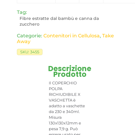
Tag:
Fibre estratte dal bambù e canna da
zucchero
Categorie:
Contenitori in Cellulosa
,
Take
Away
SKU:
3455
Descrizione
Prodotto
Il COPERCHIO
POLPA
RICHIUDIBILE X
VASCHETTA è
adatto a vaschette
da 230 e 340ml.
Misura
130x130x12mm e
pesa 7,9 g. Può
essere usato per