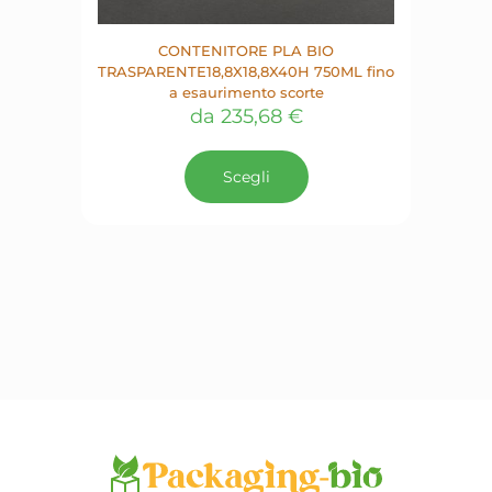
CONTENITORE PLA BIO
TRASPARENTE18,8X18,8X40H 750ML fino
a esaurimento scorte
da
235,68
€
Questo
prodotto
Scegli
ha
più
varianti.
Le
opzioni
possono
essere
scelte
nella
pagina
del
prodotto