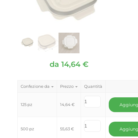
da
14,64
€
Confezione da
Prezzo
Quantità
125 pz
14,64
€
Aggiung
500 pz
55,63
€
Aggiung