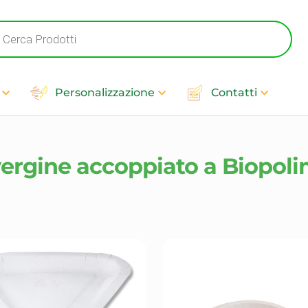
cts
h
Personalizzazione
Contatti
vergine accoppiato a Biopol