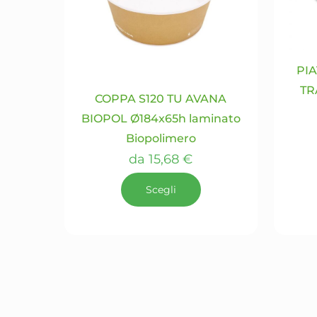
PIA
TR
COPPA S120 TU AVANA
BIOPOL Ø184x65h laminato
Biopolimero
da
15,68
€
Scegli
Questo
prodotto
ha
più
varianti.
Le