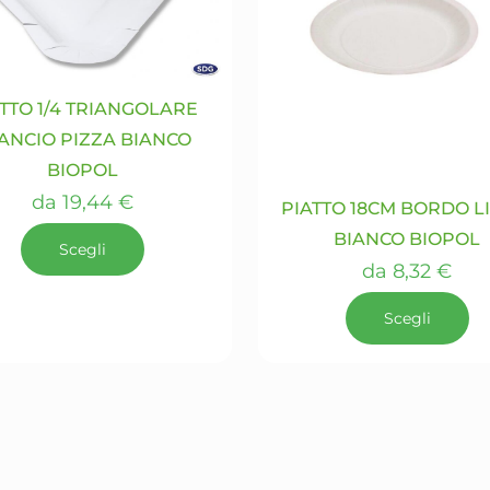
TTO 1/4 TRIANGOLARE
ANCIO PIZZA BIANCO
BIOPOL
da
19,44
€
PIATTO 18CM BORDO L
BIANCO BIOPOL
Scegli
da
8,32
€
Questo
Scegli
prodotto
ha
Questo
più
prodotto
varianti.
ha
Le
più
opzioni
varianti.
possono