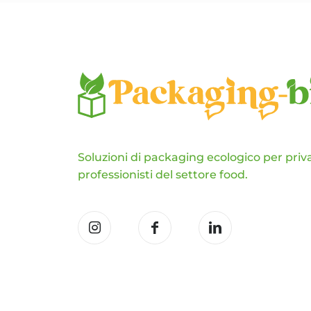
opzioni
possono
essere
scelte
nella
pagina
del
prodotto
Soluzioni di packaging ecologico per priva
professionisti del settore food.