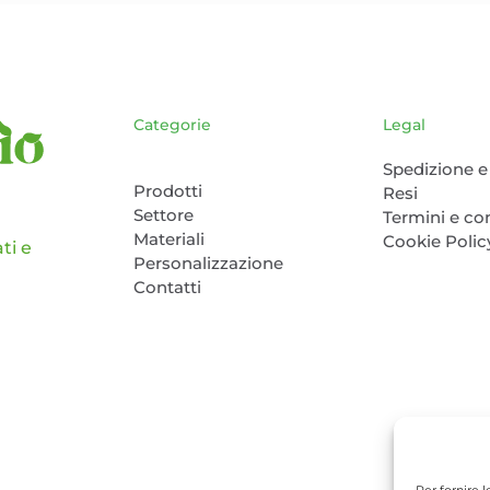
Le
essere
opzioni
scelte
possono
nella
essere
pagina
scelte
del
Categorie
Legal
nella
prodotto
pagina
Spedizione e 
del
Prodotti
Resi
Settore
prodotto
Termini e co
Materiali
Cookie Polic
ti e
Personalizzazione
Contatti