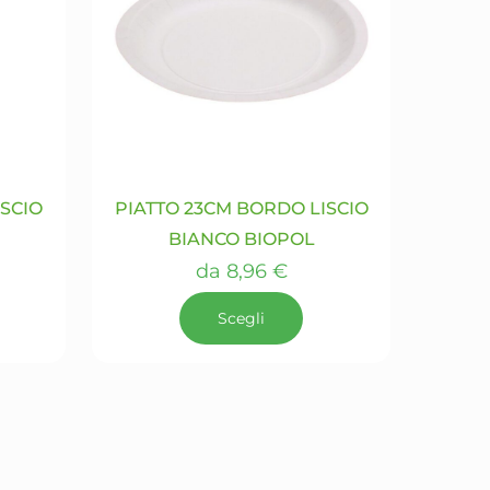
ISCIO
PIATTO 23CM BORDO LISCIO
BIANCO BIOPOL
da
8,96
€
Scegli
Questo
prodotto
ha
più
varianti.