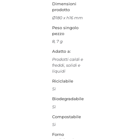
Dimensioni
prodotto
Ø180 x h16 mm
Peso singolo
pezzo
8, 7 g
Adatto a:
Prodotti caldi e
freddi, solidi e
liquidi
Riciclabile
Si
Biodegradabile
Sì
Compostabile
Si
Forno