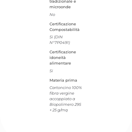
tradizionale e
microonde
No
Certificazione
Compostabilità
Si (DIN
N°7P0491)
Certificazione
idoneità
alimentare
Si
Materia prima
Cartoncino 100%
fibra vergine
accoppiato a
Biopolimero 295
+ 25 g/mq