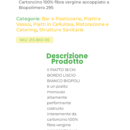
Cartoncino 100% fibra vergine accoppiato a
Biopolimero 295
Categorie:
Bar e Pasticcerie
,
Piatti e
Vassoi
,
Piatti in Cellulosa
,
Ristorazione e
Catering
,
Strutture Sanitarie
SKU:
213-BIO-00
Descrizione
Prodotto
Il PIATTO 18 CM
BORDO LISCIO
BIANCO BIOPOLl
è un piatto
monouso
altamente
performante
costruito
interamente da
cartoncino 100%
fibra vergine