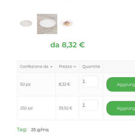
da
8,32
€
Confezione da
Prezzo
Quantità
50 pz
8,32
€
Aggiung
250 pz
39,52
€
Aggiung
Tag:
25 g/mq