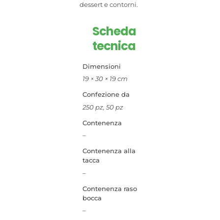
dessert e contorni.
Scheda
tecnica
Dimensioni
19 × 30 × 19 cm
Confezione da
250 pz, 50 pz
Contenenza
–
Contenenza alla
tacca
–
Contenenza raso
bocca
–