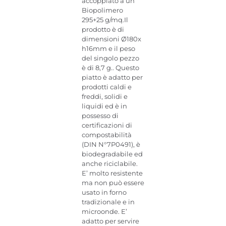
accoppiato a un
Biopolimero
295+25 g/mq.Il
prodotto è di
dimensioni Ø180x
h16mm e il peso
del singolo pezzo
è di 8,7 g.. Questo
piatto è adatto per
prodotti caldi e
freddi, solidi e
liquidi ed è in
possesso di
certificazioni di
compostabilità
(DIN N°7P0491), è
biodegradabile ed
anche riciclabile.
E’ molto resistente
ma non può essere
usato in forno
tradizionale e in
microonde. E’
adatto per servire