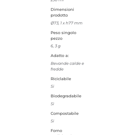
Dimensioni
prodotto
Ø73, 1 x h77 mm
Peso singolo
pezzo
6, 3 g
Adatto a:
Bevande calde e
fredde
Riciclabile
Si
Biodegradabile
Sì
Compostabile
Si
Forno