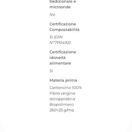
tradizionale e
microonde
No
Certificazione
Compostabilità
Si (DIN
N°7P0492)
Certificazione
idoneità
alimentare
Si
Materia prima
Cartoncino 100%
Fibra vergine
accoppiato a
Biopolimero
260+25 g/mq