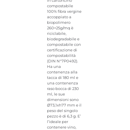
in cartoncino
compostabile
100% fibra vergine
accoppiato a
biopolimero
260+25g/mq è
riciclabile,
biodegradabile e
compostabile con
certificazione di
compostabilità
(DIN N°7P0492).
Ha una
contenenza alla
tacca di 180 ml e
una contenenza
raso bocca di 230
ml, le sue
dimensioni sono
Ø73,1xh77 mm e il
peso del singolo
pezzo è di 6,3 g. E’
l’ideale per
contenere vino,