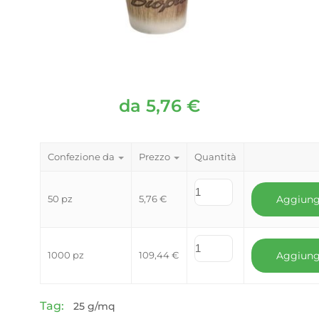
da
5,76
€
Confezione da
Prezzo
Quantità
50 pz
5,76
€
Aggiung
1000 pz
109,44
€
Aggiung
Tag:
25 g/mq