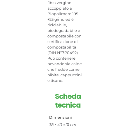
fibra vergine
accoppiato a
Biopolimero 195
+25 g/mq ed è
riciclabile,
biodegradabile e
compostabile con
certificazione di
compostabilità
(DIN Nº7P0492).
Può contenere
bevande sia calde
che fredde come
bibite, cappuccini
e tisane.
Scheda
tecnica
Dimensioni
38 × 43 × 31 cm