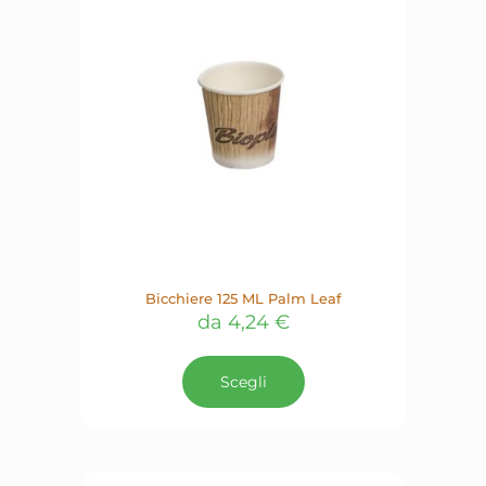
essere
scelte
nella
pagina
del
prodotto
Bicchiere 125 ML Palm Leaf
da
4,24
€
Questo
prodotto
Scegli
ha
più
varianti.
Le
opzioni