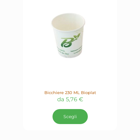
possono
essere
scelte
nella
pagina
del
prodotto
Bicchiere 230 ML Bioplat
da
5,76
€
Questo
prodotto
Scegli
ha
più
varianti.
Le