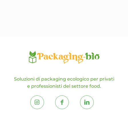
opzioni
possono
essere
scelte
nella
pagina
del
prodotto
Soluzioni di packaging ecologico per privati
e professionisti del settore food.