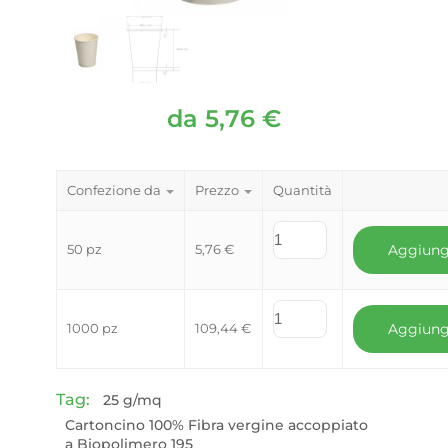
da
5,76
€
Confezione da
Prezzo
Quantità
50 pz
5,76
€
Aggiung
1000 pz
109,44
€
Aggiung
Tag:
25 g/mq
Cartoncino 100% Fibra vergine accoppiato
a Biopolimero 195