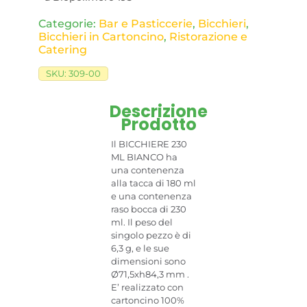
Categorie:
Bar e Pasticcerie
,
Bicchieri
,
Bicchieri in Cartoncino
,
Ristorazione e
Catering
SKU:
309-00
Descrizione
Prodotto
Il BICCHIERE 230
ML BIANCO ha
una contenenza
alla tacca di 180 ml
e una contenenza
raso bocca di 230
ml. Il peso del
singolo pezzo è di
6,3 g, e le sue
dimensioni sono
Ø71,5xh84,3 mm .
E’ realizzato con
cartoncino 100%