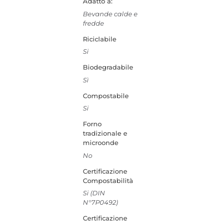
Adatto a:
Bevande calde e
fredde
Riciclabile
Si
Biodegradabile
Sì
Compostabile
Si
Forno
tradizionale e
microonde
No
Certificazione
Compostabilità
Si (DIN
N°7P0492)
Certificazione