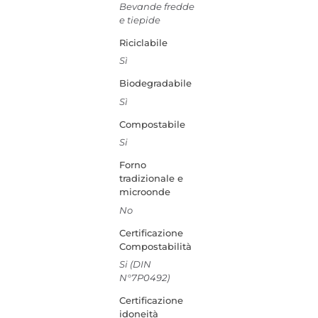
Bevande fredde
e tiepide
Riciclabile
Sì
Biodegradabile
Sì
Compostabile
Si
Forno
tradizionale e
microonde
No
Certificazione
Compostabilità
Si (DIN
N°7P0492)
Certificazione
idoneità