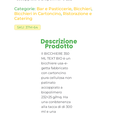
Categorie:
Bar e Pasticcerie
,
Bicchieri
,
Bicchieri in Cartoncino
,
Ristorazione e
Catering
SKU:
37M-64
Descrizione
Prodotto
Il BICCHIERE 350
ML TEXT BIO è un
bicchiere usa-e-
getta fabbricato
con cartoncino
pura cellulosa non
patinato
accoppiato a
biopolimero
232+25 g/mq. Ha
una conbtenenza
alla tacca di di 300
ml e una