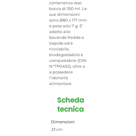
contenenza raso
bocca di 350 ml. Le
sue dimensioni
sono Ø80 x 117 mm
e pesa solo 7 g. E’
adatto alle
bevande fredde e
tiepide ed è
riciclabile,
biodegradabile e
compostabile (DIN
N°7P0492), oltre a
a possedere
l’idoneità
alimentare.
Scheda
tecnica
Dimensioni
33 cm