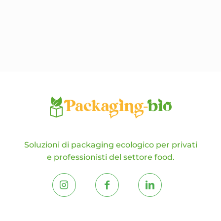
Le
opzioni
possono
essere
scelte
nella
pagina
del
prodotto
Soluzioni di packaging ecologico per privati
e professionisti del settore food.