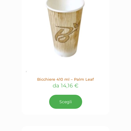
Bicchiere 410 ml – Palm Leaf
da
14,16
€
Questo
prodotto
Scegli
ha
più
varianti.
Le
opzioni