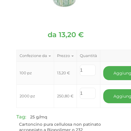
da
13,20
€
Confezione da
Prezzo
Quantità
100 pz
13,20
€
Aggiung
2000 pz
250,80
€
Aggiung
Tag:
25 g/mq
Cartoncino pura cellulosa non patinato
accoppiato a Biopolimer o 232