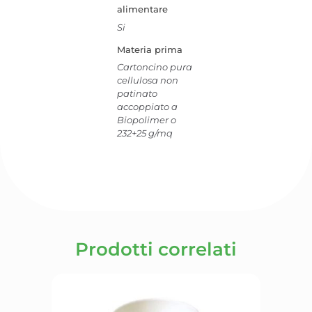
alimentare
Si
Materia prima
Cartoncino pura
cellulosa non
patinato
accoppiato a
Biopolimer o
232+25 g/mq
Prodotti correlati