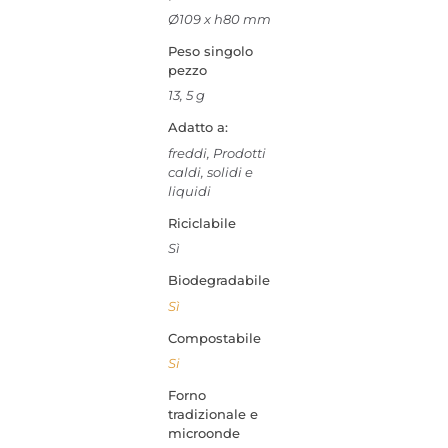
Ø109 x h80 mm
Peso singolo
pezzo
13, 5 g
Adatto a:
freddi, Prodotti
caldi, solidi e
liquidi
Riciclabile
Sì
Biodegradabile
Sì
Compostabile
Si
Forno
tradizionale e
microonde