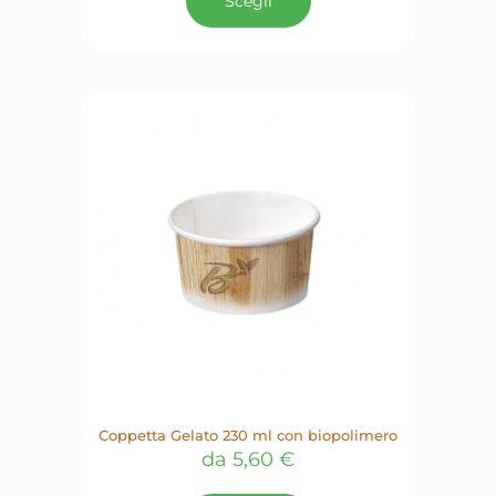
Scegli
ha
più
varianti.
Le
opzioni
possono
essere
scelte
nella
pagina
del
prodotto
Coppetta Gelato 230 ml con biopolimero
da
5,60
€
Questo