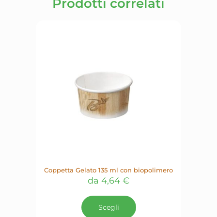
Prodotti correlati
Coppetta Gelato 135 ml con biopolimero
da
4,64
€
Questo
prodotto
Scegli
ha