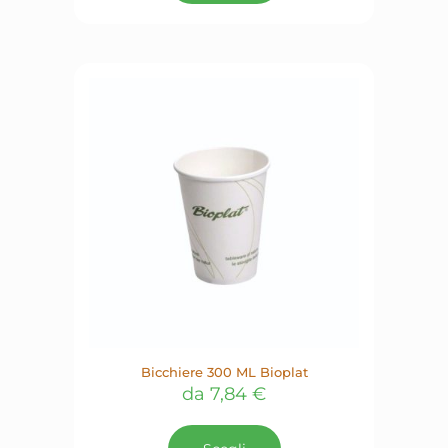
più
varianti.
Le
opzioni
possono
essere
scelte
nella
pagina
del
prodotto
Bicchiere 300 ML Bioplat
da
7,84
€
Questo
prodotto