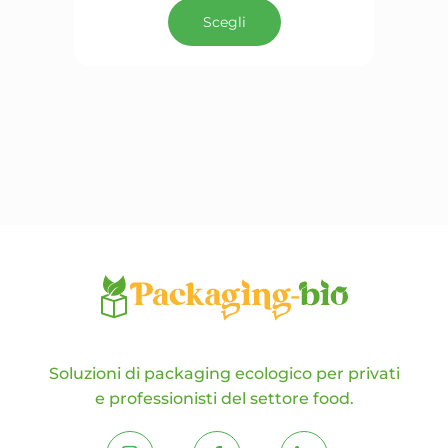
prodotto
Scegli
ha
più
varianti.
Le
opzioni
possono
essere
scelte
nella
pagina
del
prodotto
Soluzioni di packaging ecologico per privati
e professionisti del settore food.