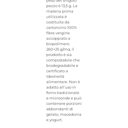
peso del singolo
pezzo è 13,5 g. La
materia prima
utilizzata è
costituita da
cartoncino 100%
fibra vergine
accoppiato a
biopolimero
260+25 g/mq, il
prodotto è sia
compostabile che
biodegradabile e
certificato a
Ideoneità
alimentare. Non è
adatto all’uso in
forno tradizionale
e microonde e può
contenere porzioni
abbondanti di
gelato, macedonia
e yogurt.