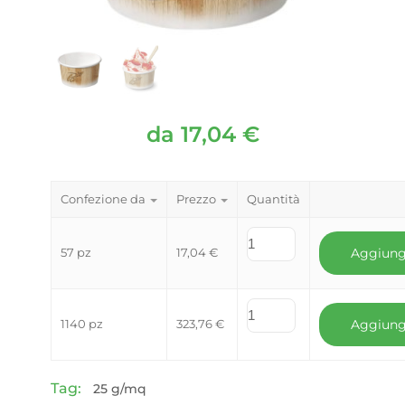
da
17,04
€
Confezione da
Prezzo
Quantità
57 pz
17,04
€
Aggiung
1140 pz
323,76
€
Aggiung
Tag:
25 g/mq