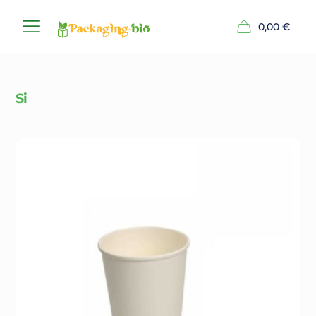
0,00
€
Si