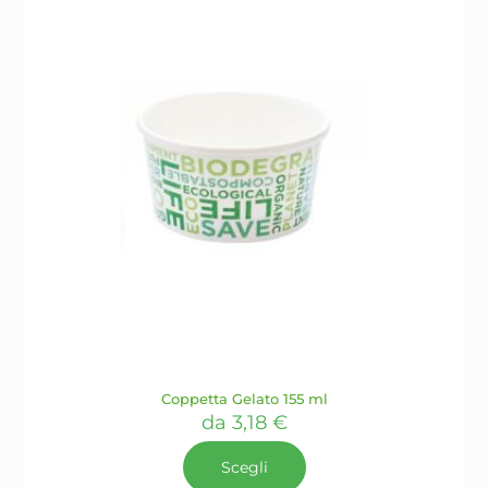
scelte
nella
pagina
del
prodotto
Coppetta Gelato 155 ml
da
3,18
€
Scegli