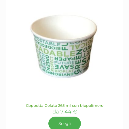
scelte
nella
pagina
del
prodotto
Coppetta Gelato 265 ml con biopolimero
da
7,44
€
Scegli