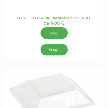
COLTELLO CPLA BIO BIANCO COMPOSTABLE
da
4,80
€
Scegli
Questo
prodotto
Scegli
ha
più
varianti.
Le
opzioni
possono
essere
scelte
nella
pagina
del
prodotto