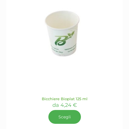
nella
pagina
del
prodotto
Bicchiere Bioplat 125 ml
da
4,24
€
Scegli
Questo