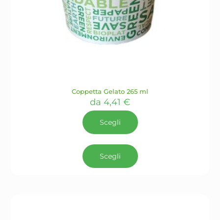
Coppetta Gelato 265 ml
da
4,41
€
Scegli
Questo
prodotto
Scegli
ha
più
varianti.
Le
opzioni
possono
essere