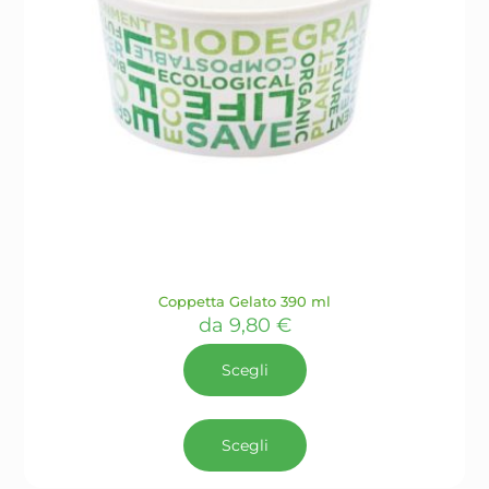
Coppetta Gelato 390 ml
da
9,80
€
Scegli
Questo
prodotto
Scegli
ha
più