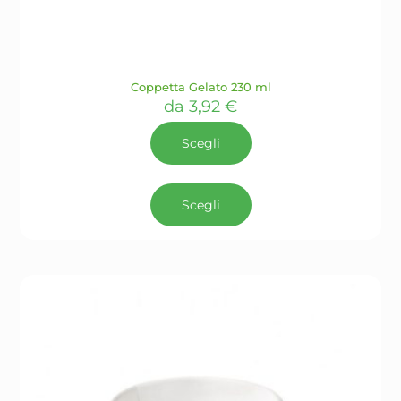
Coppetta Gelato 230 ml
da
3,92
€
Scegli
Questo
prodotto
Scegli
ha
più
varianti.
Le
opzioni
possono
essere
scelte
nella
pagina
del
prodotto