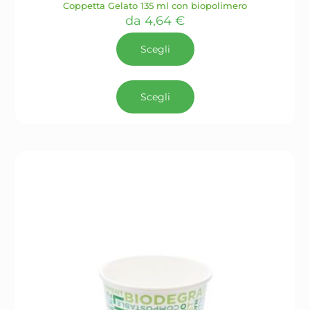
Coppetta Gelato 135 ml con biopolimero
da
4,64
€
Scegli
Questo
prodotto
Scegli
ha
più
varianti.
Le
opzioni
possono
essere
scelte
nella
pagina
del
prodotto