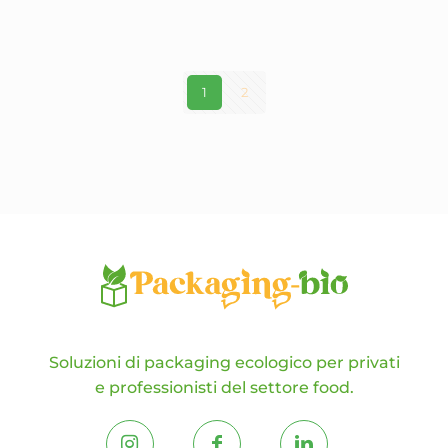
varianti.
Le
opzioni
possono
essere
1
2
scelte
nella
pagina
del
prodotto
Soluzioni di packaging ecologico per privati
e professionisti del settore food.