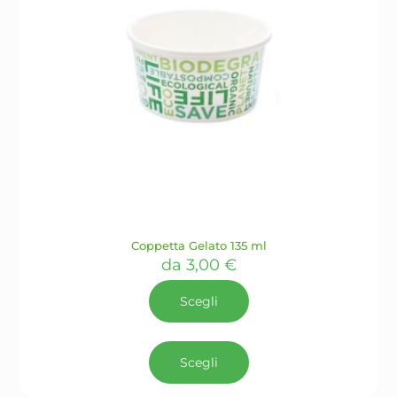
Coppetta Gelato 135 ml
da
3,00
€
Scegli
Questo
prodotto
Scegli
ha
più