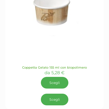
Coppetta Gelato 155 ml con biopolimero
da
5,28
€
Scegli
Questo
prodotto
Scegli
ha
più