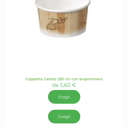
Coppetta Gelato 230 ml con biopolimero
da
5,60
€
Scegli
Questo
prodotto
Scegli
ha
più