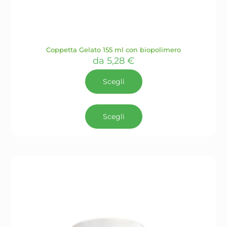
Coppetta Gelato 155 ml con biopolimero
da
5,28
€
Scegli
Questo
prodotto
Scegli
ha
più
varianti.
Le
opzioni
possono
essere
scelte
nella
pagina
del
prodotto