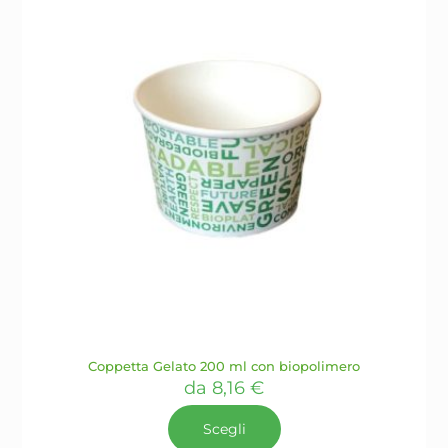
scelte
nella
pagina
del
prodotto
Coppetta Gelato 200 ml con biopolimero
da
8,16
€
Scegli