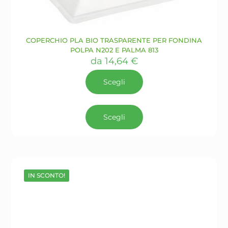
COPERCHIO PLA BIO TRASPARENTE PER FONDINA
POLPA N202 E PALMA 813
da
14,64
€
Scegli
Questo
prodotto
Scegli
ha
più
varianti.
Le
opzioni
possono
IN SCONTO!
essere
scelte
nella
pagina
del
prodotto