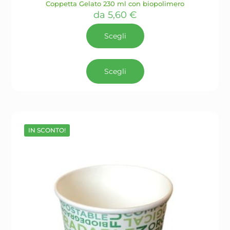
Coppetta Gelato 230 ml con biopolimero
da
5,60
€
Scegli
Questo
prodotto
Scegli
ha
più
varianti.
Le
opzioni
possono
IN SCONTO!
essere
scelte
nella
pagina
del
prodotto