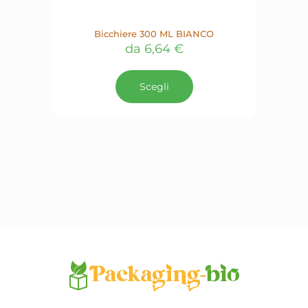
Bicchiere 300 ML BIANCO
da
6,64
€
Questo
prodotto
Scegli
ha
più
varianti.
Le
opzioni
possono
essere
scelte
nella
pagina
del
prodotto