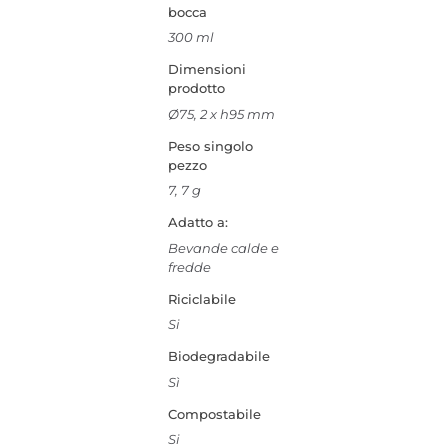
bocca
300 ml
Dimensioni
prodotto
Ø75, 2 x h95 mm
Peso singolo
pezzo
7, 7 g
Adatto a:
Bevande calde e
fredde
Riciclabile
Si
Biodegradabile
Sì
Compostabile
Si