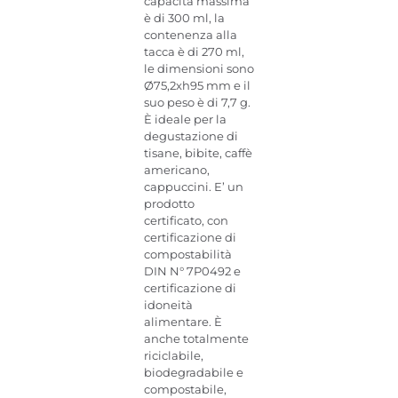
capacità massima
è di 300 ml, la
contenenza alla
tacca è di 270 ml,
le dimensioni sono
Ø75,2xh95 mm e il
suo peso è di 7,7 g.
È ideale per la
degustazione di
tisane, bibite, caffè
americano,
cappuccini. E’ un
prodotto
certificato, con
certificazione di
compostabilità
DIN N° 7P0492 e
certificazione di
idoneità
alimentare. È
anche totalmente
riciclabile,
biodegradabile e
compostabile,