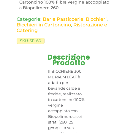
Cartoncino 100% Fibra vergine accoppiato
a Biopolimero 260
Categorie:
Bar e Pasticcerie
,
Bicchieri
,
Bicchieri in Cartoncino
,
Ristorazione e
Catering
SKU:
311-60
Descrizione
Prodotto
Il BICCHIERE 300
ML PALM LEAF è
adatto per
bevande calde e
fredde, realizzato
in cartoncino 100%
vergine
accoppiato con
Biopolimero a sei
strati (260+25
g/mq). La sua