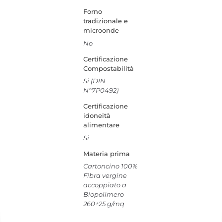
Forno
tradizionale e
microonde
No
Certificazione
Compostabilità
Si (DIN
N°7P0492)
Certificazione
idoneità
alimentare
Si
Materia prima
Cartoncino 100%
Fibra vergine
accoppiato a
Biopolimero
260+25 g/mq