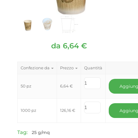
da
6,64
€
Confezione da
Prezzo
Quantità
50 pz
6,64
€
Aggiung
1000 pz
126,16
€
Aggiung
Tag:
25 g/mq