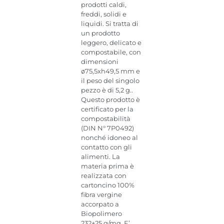
prodotti caldi,
freddi, solidi e
liquidi. Si tratta di
un prodotto
leggero, delicato e
compostabile, con
dimensioni
ø75,5xh49,5 mm e
il peso del singolo
pezzo è di 5,2 g..
Questo prodotto è
certificato per la
compostabilità
(DIN N° 7P0492)
nonché idoneo al
contatto con gli
alimenti. La
materia prima è
realizzata con
cartoncino 100%
fibra vergine
accorpato a
Biopolimero
232+25 g/mq. E’