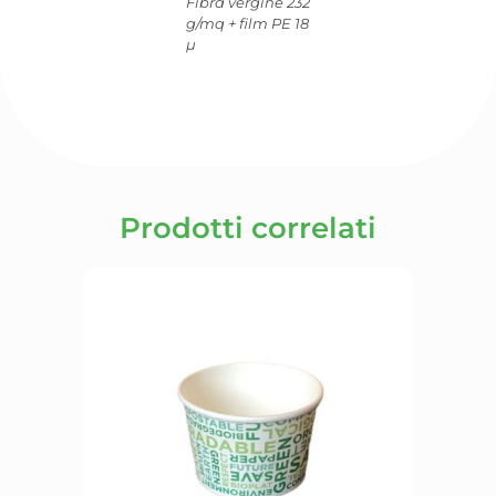
Fibra vergine 232
g/mq + film PE 18
µ
Prodotti correlati