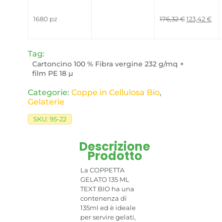
Il prezzo or
Il 
1680 pz
176,32
€
123,42
€
Tag:
Cartoncino 100 % Fibra vergine 232 g/mq +
film PE 18 µ
Categorie:
Coppe in Cellulosa Bio​
,
Gelaterie
SKU:
95-22
Descrizione
Prodotto
La COPPETTA
GELATO 135 ML
TEXT BIO ha una
contenenza di
135ml ed è ideale
per servire gelati,