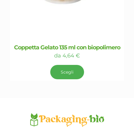
Coppetta Gelato 135 ml con biopolimero
da
4,64
€
Questo
prodotto
Scegli
ha
più
varianti.
Le
opzioni
possono
essere
scelte
nella
pagina
del