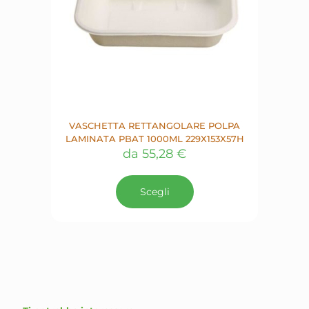
prodotto
VASCHETTA RETTANGOLARE POLPA
LAMINATA PBAT 1000ML 229X153X57H
da
55,28
€
Questo
prodotto
Scegli
ha
più
varianti.
Le
opzioni
possono
essere
scelte
nella