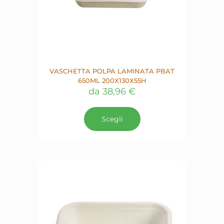
VASCHETTA POLPA LAMINATA PBAT
650ML 200X130X55H
da
38,96
€
Questo
prodotto
Scegli
ha
più
varianti.
Le
opzioni
possono
essere
scelte
nella
pagina
del