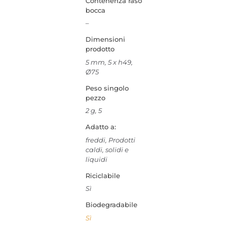
Contenenza raso
bocca
–
Dimensioni
prodotto
5 mm, 5 x h49,
Ø75
Peso singolo
pezzo
2 g, 5
Adatto a:
freddi, Prodotti
caldi, solidi e
liquidi
Riciclabile
Sì
Biodegradabile
Sì