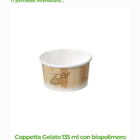
Ti potrebbe interessare…
pagina
del
prodotto
Coppetta Gelato 135 ml con biopolimero