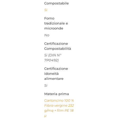
Compostabile
Si
Forno
tradizionale e
microonde
No
Certificazione
Compostabilità
Si (DIN N°
7P0492)
Certificazione
idoneità
alimentare
Si
Materia prima
Cartoncino 100 %
Fibra vergine 232
g/mq + film PE 18
µ