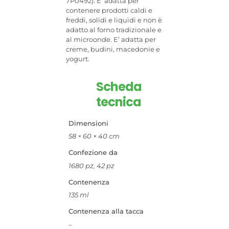
7P0492). E’ adatta per
contenere prodotti caldi e
freddi, solidi e liquidi e non è
adatto al forno tradizionale e
al microonde. E’ adatta per
creme, budini, macedonie e
yogurt.
Scheda
tecnica
Dimensioni
58 × 60 × 40 cm
Confezione da
1680 pz, 42 pz
Contenenza
135 ml
Contenenza alla tacca
–