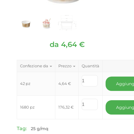
da
4,64
€
Confezione da
Prezzo
Quantità
42 pz
4,64
€
Aggiung
1680 pz
176,32
€
Aggiung
Tag:
25 g/mq