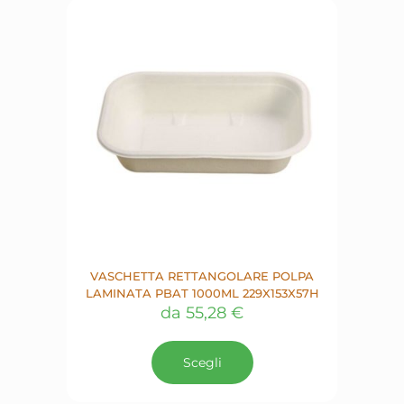
VASCHETTA RETTANGOLARE POLPA
LAMINATA PBAT 1000ML 229X153X57H
da
55,28
€
Questo
prodotto
Scegli
ha
più