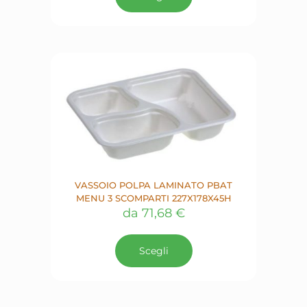
ha
più
varianti.
Le
opzioni
possono
essere
scelte
nella
pagina
del
prodotto
VASSOIO POLPA LAMINATO PBAT
MENU 3 SCOMPARTI 227X178X45H
da
71,68
€
Questo
prodotto
Scegli
ha
più
varianti.
Le