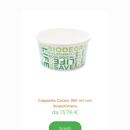
varianti.
Le
opzioni
possono
essere
scelte
nella
pagina
del
prodotto
Coppetta Gelato 390 ml con
biopolimero
da
13,76
€
Questo
prodotto
Scegli