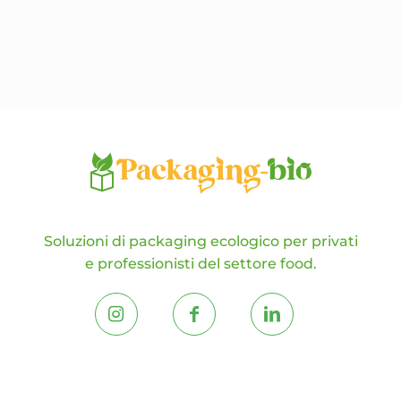
opzioni
possono
essere
scelte
nella
pagina
del
prodotto
Soluzioni di packaging ecologico per privati
e professionisti del settore food.