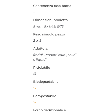
Contenenza raso bocca
–
Dimensioni prodotto
5 mm, 5 x h49, Ø75
Peso singolo pezzo
2 g, 5
Adatto a:
freddi, Prodotti caldi, solidi
e liquidi
Riciclabile
Sì
Biodegradabile
Sì
Compostabile
Si
Forno tradizionale e